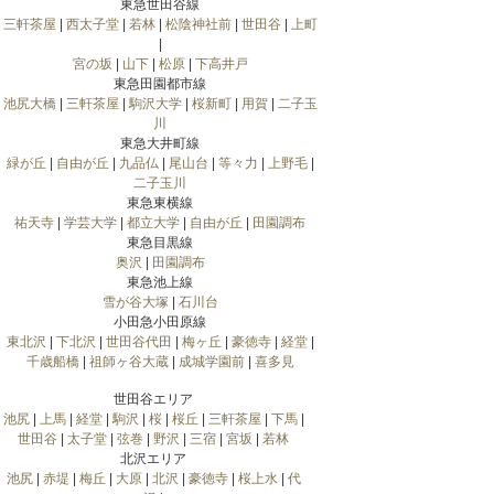
東急世田谷線
三軒茶屋
|
西太子堂
|
若林
|
松陰神社前
|
世田谷
|
上町
|
宮の坂
|
山下
|
松原
|
下高井戸
東急田園都市線
池尻大橋
|
三軒茶屋
|
駒沢大学
|
桜新町
|
用賀
|
二子玉
川
東急大井町線
緑が丘
|
自由が丘
|
九品仏
|
尾山台
|
等々力
|
上野毛
|
二子玉川
東急東横線
祐天寺
|
学芸大学
|
都立大学
|
自由が丘
|
田園調布
東急目黒線
奥沢
|
田園調布
東急池上線
雪が谷大塚
|
石川台
小田急小田原線
東北沢
|
下北沢
|
世田谷代田
|
梅ヶ丘
|
豪徳寺
|
経堂
|
千歳船橋
|
祖師ヶ谷大蔵
|
成城学園前
|
喜多見
世田谷エリア
池尻
|
上馬
|
経堂
|
駒沢
|
桜
|
桜丘
|
三軒茶屋
|
下馬
|
世田谷
|
太子堂
|
弦巻
|
野沢
|
三宿
|
宮坂
|
若林
北沢エリア
池尻
|
赤堤
|
梅丘
|
大原
|
北沢
|
豪徳寺
|
桜上水
|
代