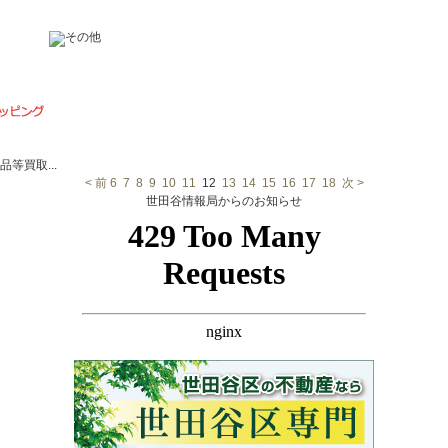
等買取...
< 前
6
7
8
9
10
11
12
13
14
15
16
17
18
次 >
世田谷情報局からのお知らせ