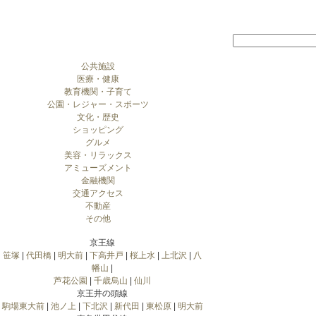
公共施設
医療・健康
教育機関・子育て
公園・レジャー・スポーツ
文化・歴史
ショッピング
グルメ
美容・リラックス
アミューズメント
金融機関
交通アクセス
不動産
その他
京王線
笹塚
|
代田橋
|
明大前
|
下高井戸
|
桜上水
|
上北沢
|
八
幡山
|
芦花公園
|
千歳烏山
|
仙川
京王井の頭線
駒場東大前
|
池ノ上
|
下北沢
|
新代田
|
東松原
|
明大前