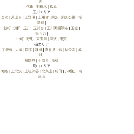
沢
|
代田
|
羽根木
|
松原
玉川エリア
奥沢
|
尾山台
|
上野毛
|
上用賀
|
駒沢
|
駒沢公園
|
桜
新町
|
新町
|
瀬田
|
玉川
|
玉川台
|
玉川田園調布
|
玉堤
|
等々力
|
中町
|
野毛
|
東玉川
|
深沢
|
用賀
砧エリア
宇奈根
|
大蔵
|
岡本
|
鎌田
|
喜多見
|
砧
|
砧公園
|
成
城
|
祖師谷
|
千歳台
|
船橋
烏山エリア
粕谷
|
上北沢
|
上祖師谷
|
北烏山
|
給田
|
八幡山
|
南
烏山