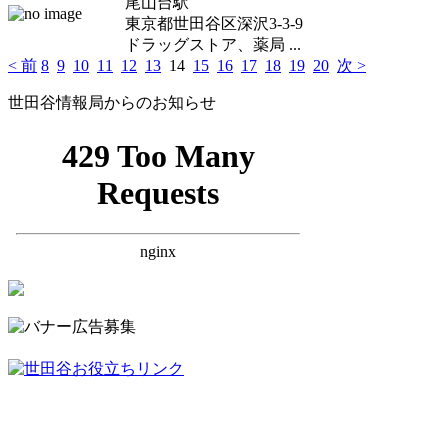
尾山台駅
東京都世田谷区深沢3-3-9
ドラッグストア、薬局 ...
< 前
8
9
10
11
12
13
14
15
16
17
18
19
20
次 >
世田谷情報局からのお知らせ