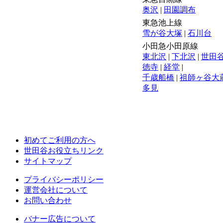
奥沢
|
田園調布
東急池上線
雪が谷大塚
|
石川台
小田急小田原線
東北沢
|
下北沢
|
世田
徳寺
|
経堂
|
千歳船橋
|
祖師ヶ谷大
多見
初めてご利用の方へ
世田谷お役立ちリンク
サイトマップ
プライバシーポリシー
運営会社について
お問い合わせ
バナー広告について