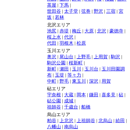
茶屋
|
下馬
|
世田谷
|
太子堂
|
弦巻
|
野沢
|
三宿
|
宮
坂
|
若林
北沢エリア
池尻
|
赤堤
|
梅丘
|
大原
|
北沢
|
豪徳寺
|
桜上水
|
代沢
|
代田
|
羽根木
|
松原
玉川エリア
奥沢
|
尾山台
|
上野毛
|
上用賀
|
駒沢
|
駒沢公園
|
桜新町
|
新町
|
瀬田
|
玉川
|
玉川台
|
玉川田園調
布
|
玉堤
|
等々力
|
中町
|
野毛
|
東玉川
|
深沢
|
用賀
砧エリア
宇奈根
|
大蔵
|
岡本
|
鎌田
|
喜多見
|
砧
|
砧公園
|
成城
|
祖師谷
|
千歳台
|
船橋
烏山エリア
粕谷
|
上北沢
|
上祖師谷
|
北烏山
|
給田
|
八幡山
|
南烏山