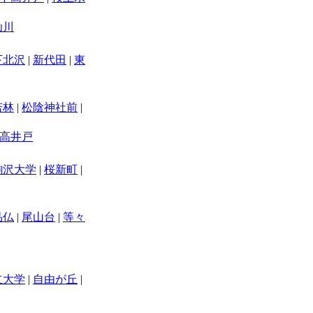
仙川
下北沢
|
新代田
|
東
若林
|
松陰神社前
|
高井戸
駒沢大学
|
桜新町
|
品仏
|
尾山台
|
等々
立大学
|
自由が丘
|