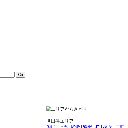
世田谷エリア
池尻
|
上馬
|
経堂
|
駒沢
|
桜
|
桜丘
|
三軒