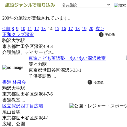
200件の施設が登録されています。
< 前
8
9
10
11
12
13
14
15
16
17
18
19
20
次 >
正和クラブ深沢
駒沢大学駅
東京都世田谷区深沢4-9-3
介護施設、デイサービス...
東進こども英語塾 あいあい深沢教室
等々力駅
東京都世田谷区深沢5-33-1
子供英語塾 ...
書道 林泉会
駒沢大学駅
東京都世田谷区深沢4-7-6
書道教室 ...
区立深沢四丁目広場
尾山台駅
東京都世田谷区深沢4-1
広場、公園...