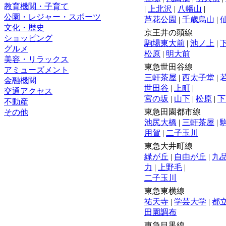
教育機関・子育て
|
上北沢
|
八幡山
|
公園・レジャー・スポーツ
芦花公園
|
千歳烏山
|
文化・歴史
京王井の頭線
ショッピング
駒場東大前
|
池ノ上
|
グルメ
松原
|
明大前
美容・リラックス
東急世田谷線
アミューズメント
三軒茶屋
|
西太子堂
|
金融機関
世田谷
|
上町
|
交通アクセス
宮の坂
|
山下
|
松原
|
下
不動産
東急田園都市線
その他
池尻大橋
|
三軒茶屋
|
用賀
|
二子玉川
東急大井町線
緑が丘
|
自由が丘
|
九
力
|
上野毛
|
二子玉川
東急東横線
祐天寺
|
学芸大学
|
都
田園調布
東急目黒線