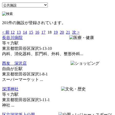
201件の施設が登録されています。
< 前
12
13
14
15
16
17
18
19
20
21
次 >
長谷川病院
等々力駅
東京都世田谷区深沢5-13-10
内科、消化器科、肛門科、外科、整形外科...
西友 深沢店
自由が丘駅
東京都世田谷区深沢1-8-1
スーパーマーケット ...
深澤神社
等々力駅
東京都世田谷区深沢5-11-1
神社 ...
区立深沢坂上公園