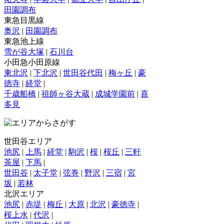
田園調布
東急目黒線
奥沢
|
田園調布
東急池上線
雪が谷大塚
|
石川台
小田急小田原線
東北沢
|
下北沢
|
世田谷代田
|
梅ヶ丘
|
豪
徳寺
|
経堂
|
千歳船橋
|
祖師ヶ谷大蔵
|
成城学園前
|
喜
多見
世田谷エリア
池尻
|
上馬
|
経堂
|
駒沢
|
桜
|
桜丘
|
三軒
茶屋
|
下馬
|
世田谷
|
太子堂
|
弦巻
|
野沢
|
三宿
|
宮
坂
|
若林
北沢エリア
池尻
|
赤堤
|
梅丘
|
大原
|
北沢
|
豪徳寺
|
桜上水
|
代沢
|