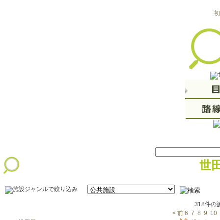
初
世
318件
< 前
6
7
8
9
10