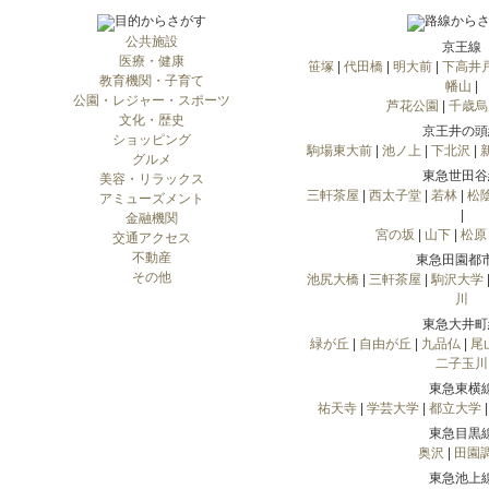
公共施設
京王線
医療・健康
笹塚
|
代田橋
|
明大前
|
下高井
教育機関・子育て
幡山
|
公園・レジャー・スポーツ
芦花公園
|
千歳烏
文化・歴史
京王井の頭
ショッピング
駒場東大前
|
池ノ上
|
下北沢
|
グルメ
東急世田谷
美容・リラックス
三軒茶屋
|
西太子堂
|
若林
|
松
アミューズメント
|
金融機関
宮の坂
|
山下
|
松原
交通アクセス
不動産
東急田園都
その他
池尻大橋
|
三軒茶屋
|
駒沢大学
川
東急大井町
緑が丘
|
自由が丘
|
九品仏
|
尾
二子玉川
東急東横
祐天寺
|
学芸大学
|
都立大学
東急目黒
奥沢
|
田園
東急池上