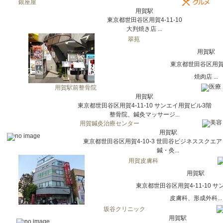
銀座屋
用賀駅
東京都世田谷区用賀4-11-10
大判焼き店 ...
翠苑
用賀駅
東京都世田谷区用賀4-
焼肉店 ...
用賀駅前整骨院
用賀駅
東京都世田谷区用賀4-11-10 サンエイ用賀ビル3階
整骨院、鍼灸マッサージ...
用賀鍼灸治療センター
用賀駅
東京都世田谷区用賀4-10-3 世田谷ビジネススクエア 
鍼・灸...
用賀皮膚科
用賀駅
東京都世田谷区用賀4-11-10 サ
皮膚科、形成外科...
坂谷クリニック
用賀駅