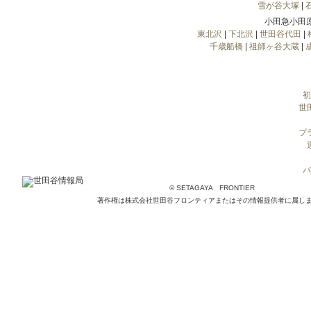
雪が谷大塚
|
小田急小田
東北沢
|
下北沢
|
世田谷代田
|
千歳船橋
|
祖師ヶ谷大蔵
|
初
世
プ
バ
© SETAGAYA FRONTIER
著作権は株式会社世田谷フロンティアまたはその情報提供者に属し