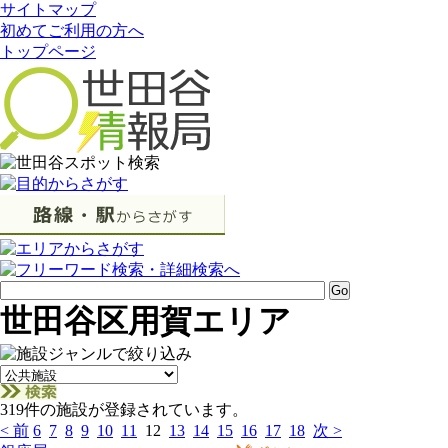
サイトマップ
初めてご利用の方へ
トップページ
世田谷区用賀エリア
319件の施設が登録されています。
< 前
6
7
8
9
10
11
12
13
14
15
16
17
18
次 >