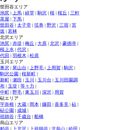
世田谷エリア
池尻
|
上馬
|
経堂
|
駒沢
|
桜
|
桜丘
|
三軒
茶屋
|
下馬
|
世田谷
|
太子堂
|
弦巻
|
野沢
|
三宿
|
宮
坂
|
若林
北沢エリア
池尻
|
赤堤
|
梅丘
|
大原
|
北沢
|
豪徳寺
|
桜上水
|
代沢
|
代田
|
羽根木
|
松原
玉川エリア
奥沢
|
尾山台
|
上野毛
|
上用賀
|
駒沢
|
駒沢公園
|
桜新町
|
新町
|
瀬田
|
玉川
|
玉川台
|
玉川田園調
布
|
玉堤
|
等々力
|
中町
|
野毛
|
東玉川
|
深沢
|
用賀
砧エリア
宇奈根
|
大蔵
|
岡本
|
鎌田
|
喜多見
|
砧
|
砧公園
|
成城
|
祖師谷
|
千歳台
|
船橋
烏山エリア
粕谷
|
上北沢
|
上祖師谷
|
北烏山
|
給田
|