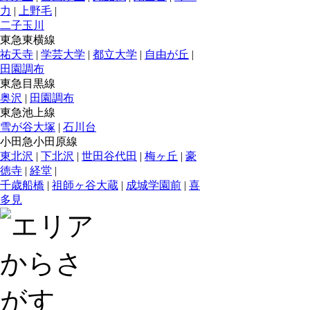
力
|
上野毛
|
二子玉川
東急東横線
祐天寺
|
学芸大学
|
都立大学
|
自由が丘
|
田園調布
東急目黒線
奥沢
|
田園調布
東急池上線
雪が谷大塚
|
石川台
小田急小田原線
東北沢
|
下北沢
|
世田谷代田
|
梅ヶ丘
|
豪
徳寺
|
経堂
|
千歳船橋
|
祖師ヶ谷大蔵
|
成城学園前
|
喜
多見