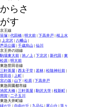
京王線
笹塚
|
代田橋
|
明大前
|
下高井戸
|
桜上水
|
上北沢
|
八幡山
|
芦花公園
|
千歳烏山
|
仙川
京王井の頭線
駒場東大前
|
池ノ上
|
下北沢
|
新代田
|
東
松原
|
明大前
東急世田谷線
三軒茶屋
|
西太子堂
|
若林
|
松陰神社前
|
世田谷
|
上町
|
宮の坂
|
山下
|
松原
|
下高井戸
東急田園都市線
池尻大橋
|
三軒茶屋
|
駒沢大学
|
桜新町
|
用賀
|
二子玉川
東急大井町線
緑が丘
|
自由が丘
|
九品仏
|
尾山台
|
等々