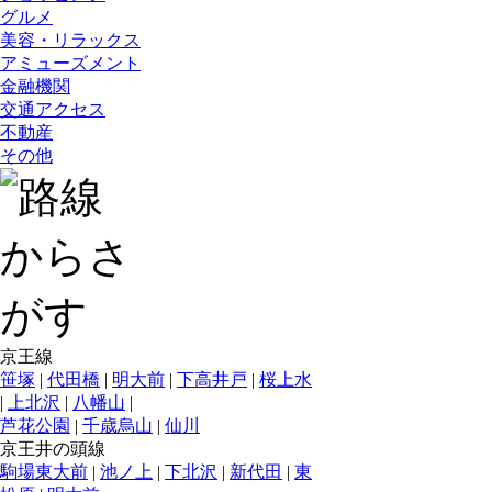
グルメ
美容・リラックス
アミューズメント
金融機関
交通アクセス
不動産
その他
京王線
笹塚
|
代田橋
|
明大前
|
下高井戸
|
桜上水
|
上北沢
|
八幡山
|
芦花公園
|
千歳烏山
|
仙川
京王井の頭線
駒場東大前
|
池ノ上
|
下北沢
|
新代田
|
東