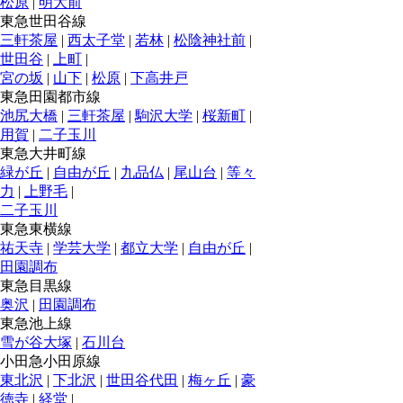
松原
|
明大前
東急世田谷線
三軒茶屋
|
西太子堂
|
若林
|
松陰神社前
|
世田谷
|
上町
|
宮の坂
|
山下
|
松原
|
下高井戸
東急田園都市線
池尻大橋
|
三軒茶屋
|
駒沢大学
|
桜新町
|
用賀
|
二子玉川
東急大井町線
緑が丘
|
自由が丘
|
九品仏
|
尾山台
|
等々
力
|
上野毛
|
二子玉川
東急東横線
祐天寺
|
学芸大学
|
都立大学
|
自由が丘
|
田園調布
東急目黒線
奥沢
|
田園調布
東急池上線
雪が谷大塚
|
石川台
小田急小田原線
東北沢
|
下北沢
|
世田谷代田
|
梅ヶ丘
|
豪
徳寺
|
経堂
|