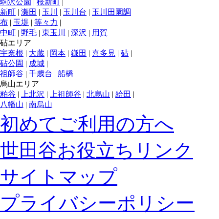
駒沢公園
|
桜新町
|
新町
|
瀬田
|
玉川
|
玉川台
|
玉川田園調
布
|
玉堤
|
等々力
|
中町
|
野毛
|
東玉川
|
深沢
|
用賀
砧エリア
宇奈根
|
大蔵
|
岡本
|
鎌田
|
喜多見
|
砧
|
砧公園
|
成城
|
祖師谷
|
千歳台
|
船橋
烏山エリア
粕谷
|
上北沢
|
上祖師谷
|
北烏山
|
給田
|
八幡山
|
南烏山
初めてご利用の方へ
世田谷お役立ちリンク
サイトマップ
プライバシーポリシー