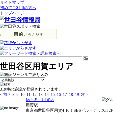
サイトマップ
初めてご利用の方へ
トップページ
世田谷区用賀エリア
319件の施設が登録されています。
< 前
7
8
9
10
11
12
13
14
15
16
17
18
19
次 >
鍋まる 用賀店
用賀駅
東京都世田谷区用賀4-10-1 SBSビル・テラスII 2F