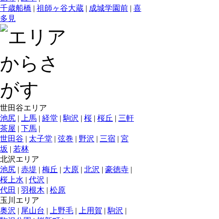
千歳船橋
|
祖師ヶ谷大蔵
|
成城学園前
|
喜
多見
世田谷エリア
池尻
|
上馬
|
経堂
|
駒沢
|
桜
|
桜丘
|
三軒
茶屋
|
下馬
|
世田谷
|
太子堂
|
弦巻
|
野沢
|
三宿
|
宮
坂
|
若林
北沢エリア
池尻
|
赤堤
|
梅丘
|
大原
|
北沢
|
豪徳寺
|
桜上水
|
代沢
|
代田
|
羽根木
|
松原
玉川エリア
奥沢
|
尾山台
|
上野毛
|
上用賀
|
駒沢
|