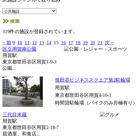
319件の施設が登録されています。
< 前
9
10
11
12
13
14
15
16
17
18
19
20
21
次 >
区立用賀南公園
用賀駅
東京都世田谷区用賀1-9-3
公園...
世田谷ビジネススクエア第2駐輪場
用賀駅
東京都世田谷区用賀4-10-1
時間貸駐輪場（バイクのみ月極有り）.
三代目米蔵
用賀駅
東京都世田谷区用賀2-18-7
居酒屋、和食店...