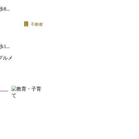
...
...
ル）