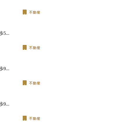
...
...
...