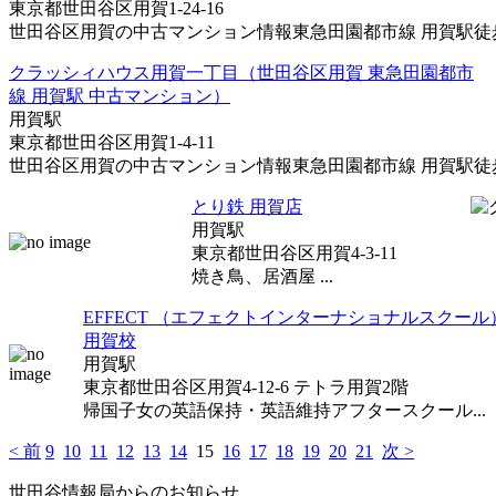
東京都世田谷区用賀1-24-16
世田谷区用賀の中古マンション情報東急田園都市線 用賀駅徒歩8
クラッシィハウス用賀一丁目（世田谷区用賀 東急田園都市
線 用賀駅 中古マンション）
用賀駅
東京都世田谷区用賀1-4-11
世田谷区用賀の中古マンション情報東急田園都市線 用賀駅徒歩1
とり鉄 用賀店
用賀駅
東京都世田谷区用賀4-3-11
焼き鳥、居酒屋 ...
EFFECT （エフェクトインターナショナルスクー
用賀校
用賀駅
東京都世田谷区用賀4-12-6 テトラ用賀2階
帰国子女の英語保持・英語維持アフタースクール...
< 前
9
10
11
12
13
14
15
16
17
18
19
20
21
次 >
世田谷情報局からのお知らせ