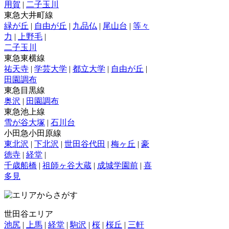
用賀
|
二子玉川
東急大井町線
緑が丘
|
自由が丘
|
九品仏
|
尾山台
|
等々
力
|
上野毛
|
二子玉川
東急東横線
祐天寺
|
学芸大学
|
都立大学
|
自由が丘
|
田園調布
東急目黒線
奥沢
|
田園調布
東急池上線
雪が谷大塚
|
石川台
小田急小田原線
東北沢
|
下北沢
|
世田谷代田
|
梅ヶ丘
|
豪
徳寺
|
経堂
|
千歳船橋
|
祖師ヶ谷大蔵
|
成城学園前
|
喜
多見
世田谷エリア
池尻
|
上馬
|
経堂
|
駒沢
|
桜
|
桜丘
|
三軒