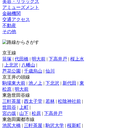
美容・リラックス
アミューズメント
金融機関
交通アクセス
不動産
その他
京王線
笹塚
|
代田橋
|
明大前
|
下高井戸
|
桜上水
|
上北沢
|
八幡山
|
芦花公園
|
千歳烏山
|
仙川
京王井の頭線
駒場東大前
|
池ノ上
|
下北沢
|
新代田
|
東
松原
|
明大前
東急世田谷線
三軒茶屋
|
西太子堂
|
若林
|
松陰神社前
|
世田谷
|
上町
|
宮の坂
|
山下
|
松原
|
下高井戸
東急田園都市線
池尻大橋
|
三軒茶屋
|
駒沢大学
|
桜新町
|