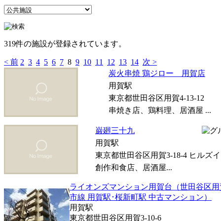
319件の施設が登録されています。
< 前
2
3
4
5
6
7
8
9
10
11
12
13
14
次 >
炭火串焼 鶏ジロー 用賀店
用賀駅
東京都世田谷区用賀4-13-12
串焼き店、鶏料理、居酒屋 ...
巌廻三十九
用賀駅
東京都世田谷区用賀3-18-4 ヒルズ
創作和食店、居酒屋...
ライオンズマンション用賀台（世田谷区用
市線 用賀駅･桜新町駅 中古マンション）
用賀駅
東京都世田谷区用賀3-10-6