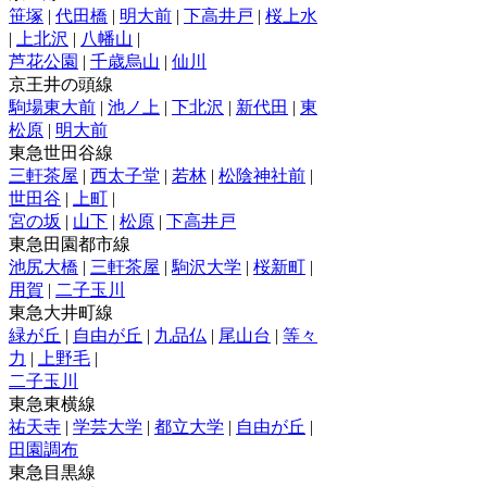
笹塚
|
代田橋
|
明大前
|
下高井戸
|
桜上水
|
上北沢
|
八幡山
|
芦花公園
|
千歳烏山
|
仙川
京王井の頭線
駒場東大前
|
池ノ上
|
下北沢
|
新代田
|
東
松原
|
明大前
東急世田谷線
三軒茶屋
|
西太子堂
|
若林
|
松陰神社前
|
世田谷
|
上町
|
宮の坂
|
山下
|
松原
|
下高井戸
東急田園都市線
池尻大橋
|
三軒茶屋
|
駒沢大学
|
桜新町
|
用賀
|
二子玉川
東急大井町線
緑が丘
|
自由が丘
|
九品仏
|
尾山台
|
等々
力
|
上野毛
|
二子玉川
東急東横線
祐天寺
|
学芸大学
|
都立大学
|
自由が丘
|
田園調布
東急目黒線