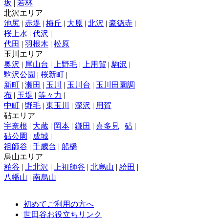
坂
|
若林
北沢エリア
池尻
|
赤堤
|
梅丘
|
大原
|
北沢
|
豪徳寺
|
桜上水
|
代沢
|
代田
|
羽根木
|
松原
玉川エリア
奥沢
|
尾山台
|
上野毛
|
上用賀
|
駒沢
|
駒沢公園
|
桜新町
|
新町
|
瀬田
|
玉川
|
玉川台
|
玉川田園調
布
|
玉堤
|
等々力
|
中町
|
野毛
|
東玉川
|
深沢
|
用賀
砧エリア
宇奈根
|
大蔵
|
岡本
|
鎌田
|
喜多見
|
砧
|
砧公園
|
成城
|
祖師谷
|
千歳台
|
船橋
烏山エリア
粕谷
|
上北沢
|
上祖師谷
|
北烏山
|
給田
|
八幡山
|
南烏山
初めてご利用の方へ
世田谷お役立ちリンク