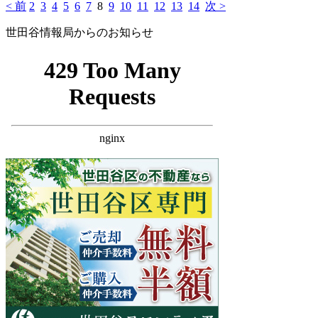
< 前
2
3
4
5
6
7
8
9
10
11
12
13
14
次 >
世田谷情報局からのお知らせ