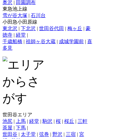
奥沢
|
田園調布
東急池上線
雪が谷大塚
|
石川台
小田急小田原線
東北沢
|
下北沢
|
世田谷代田
|
梅ヶ丘
|
豪
徳寺
|
経堂
|
千歳船橋
|
祖師ヶ谷大蔵
|
成城学園前
|
喜
多見
世田谷エリア
池尻
|
上馬
|
経堂
|
駒沢
|
桜
|
桜丘
|
三軒
茶屋
|
下馬
|
世田谷
|
太子堂
|
弦巻
|
野沢
|
三宿
|
宮