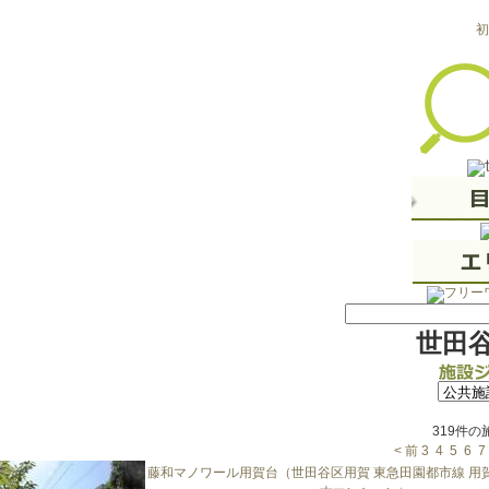
初
世田
319件
< 前
3
4
5
6
7
藤和マノワール用賀台（世田谷区用賀 東急田園都市線 用賀