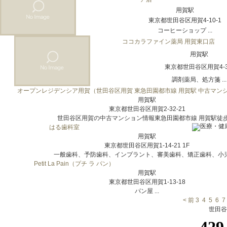
用賀駅
東京都世田谷区用賀4-10-1
コーヒーショップ ...
ココカラファイン薬局 用賀東口店
用賀駅
東京都世田谷区用賀4-3
調剤薬局、処方箋 ...
オープンレジデンシア用賀（世田谷区用賀 東急田園都市線 用賀駅 中古マン
用賀駅
東京都世田谷区用賀2-32-21
世田谷区用賀の中古マンション情報東急田園都市線 用賀駅徒歩3.
はる歯科室
用賀駅
東京都世田谷区用賀1-14-21 1F
一般歯科、予防歯科、インプラント、審美歯科、矯正歯科、小児歯
Petit La Pain（プチ ラ パン）
用賀駅
東京都世田谷区用賀1-13-18
パン屋 ...
< 前
3
4
5
6
7
世田谷