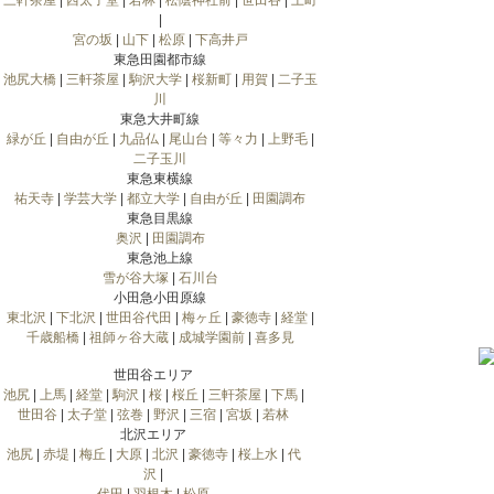
三軒茶屋
|
西太子堂
|
若林
|
松陰神社前
|
世田谷
|
上町
|
宮の坂
|
山下
|
松原
|
下高井戸
東急田園都市線
池尻大橋
|
三軒茶屋
|
駒沢大学
|
桜新町
|
用賀
|
二子玉
川
東急大井町線
緑が丘
|
自由が丘
|
九品仏
|
尾山台
|
等々力
|
上野毛
|
二子玉川
東急東横線
祐天寺
|
学芸大学
|
都立大学
|
自由が丘
|
田園調布
東急目黒線
奥沢
|
田園調布
東急池上線
雪が谷大塚
|
石川台
小田急小田原線
東北沢
|
下北沢
|
世田谷代田
|
梅ヶ丘
|
豪徳寺
|
経堂
|
千歳船橋
|
祖師ヶ谷大蔵
|
成城学園前
|
喜多見
世田谷エリア
池尻
|
上馬
|
経堂
|
駒沢
|
桜
|
桜丘
|
三軒茶屋
|
下馬
|
世田谷
|
太子堂
|
弦巻
|
野沢
|
三宿
|
宮坂
|
若林
北沢エリア
池尻
|
赤堤
|
梅丘
|
大原
|
北沢
|
豪徳寺
|
桜上水
|
代
沢
|