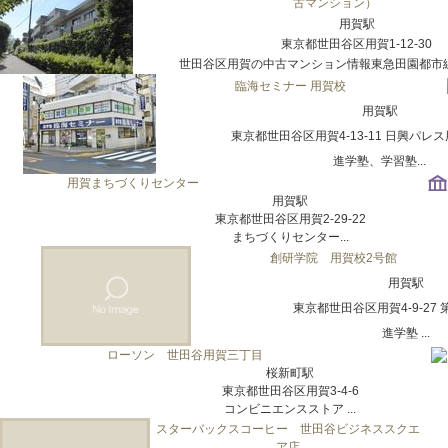
古マンション）
用賀駅
東京都世田谷区用賀1-12-30
世田谷区用賀の中古マンション情報東急田園都市線 用
臨海セミナー 用賀校
用賀駅
東京都世田谷区用賀4-13-11 日興パレス
進学塾、学習塾...
用賀まちづくりセンター
用賀駅
東京都世田谷区用賀2-29-22
まちづくりセンター...
創研学院 用賀校2号館
用賀駅
東京都世田谷区用賀4-9-27
進学塾 ...
ローソン 世田谷用賀三丁目
桜新町駅
東京都世田谷区用賀3-4-6
コンビニエンスストア ...
スターバックスコーヒー 世田谷ビジネススクエ
ア店