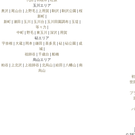
代田
|
羽根木
|
松原
玉川エリア
奥沢
|
尾山台
|
上野毛
|
上用賀
|
駒沢
|
駒沢公園
|
桜
新町
|
新町
|
瀬田
|
玉川
|
玉川台
|
玉川田園調布
|
玉堤
|
等々力
|
中町
|
野毛
|
東玉川
|
深沢
|
用賀
砧エリア
宇奈根
|
大蔵
|
岡本
|
鎌田
|
喜多見
|
砧
|
砧公園
|
成
城
|
祖師谷
|
千歳台
|
船橋
烏山エリア
粕谷
|
上北沢
|
上祖師谷
|
北烏山
|
給田
|
八幡山
|
南
烏山
初
世
プ
バ
© S