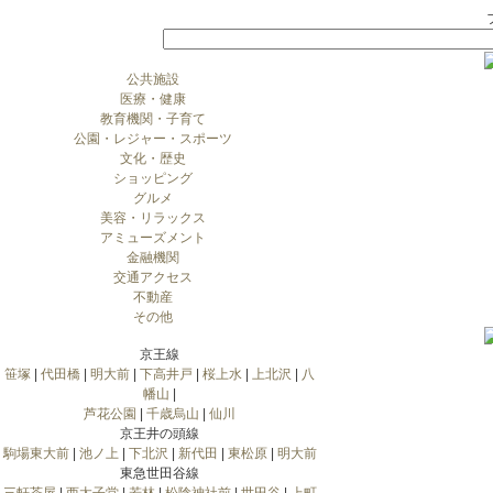
公共施設
医療・健康
教育機関・子育て
公園・レジャー・スポーツ
文化・歴史
ショッピング
グルメ
美容・リラックス
アミューズメント
金融機関
交通アクセス
不動産
その他
京王線
笹塚
|
代田橋
|
明大前
|
下高井戸
|
桜上水
|
上北沢
|
八
幡山
|
芦花公園
|
千歳烏山
|
仙川
京王井の頭線
駒場東大前
|
池ノ上
|
下北沢
|
新代田
|
東松原
|
明大前
東急世田谷線