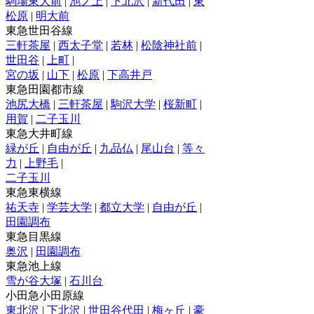
駒場東大前
|
池ノ上
|
下北沢
|
新代田
|
東
松原
|
明大前
東急世田谷線
三軒茶屋
|
西太子堂
|
若林
|
松陰神社前
|
世田谷
|
上町
|
宮の坂
|
山下
|
松原
|
下高井戸
東急田園都市線
池尻大橋
|
三軒茶屋
|
駒沢大学
|
桜新町
|
用賀
|
二子玉川
東急大井町線
緑が丘
|
自由が丘
|
九品仏
|
尾山台
|
等々
力
|
上野毛
|
二子玉川
東急東横線
祐天寺
|
学芸大学
|
都立大学
|
自由が丘
|
田園調布
東急目黒線
奥沢
|
田園調布
東急池上線
雪が谷大塚
|
石川台
小田急小田原線
東北沢
|
下北沢
|
世田谷代田
|
梅ヶ丘
|
豪