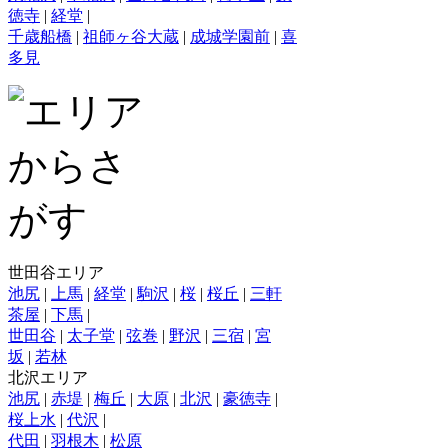
徳寺
|
経堂
|
千歳船橋
|
祖師ヶ谷大蔵
|
成城学園前
|
喜
多見
世田谷エリア
池尻
|
上馬
|
経堂
|
駒沢
|
桜
|
桜丘
|
三軒
茶屋
|
下馬
|
世田谷
|
太子堂
|
弦巻
|
野沢
|
三宿
|
宮
坂
|
若林
北沢エリア
池尻
|
赤堤
|
梅丘
|
大原
|
北沢
|
豪徳寺
|
桜上水
|
代沢
|
代田
|
羽根木
|
松原