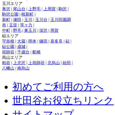
玉川エリア
奥沢
|
尾山台
|
上野毛
|
上用賀
|
駒沢
|
駒沢公園
|
桜新町
|
新町
|
瀬田
|
玉川
|
玉川台
|
玉川田園調
布
|
玉堤
|
等々力
|
中町
|
野毛
|
東玉川
|
深沢
|
用賀
砧エリア
宇奈根
|
大蔵
|
岡本
|
鎌田
|
喜多見
|
砧
|
砧公園
|
成城
|
祖師谷
|
千歳台
|
船橋
烏山エリア
粕谷
|
上北沢
|
上祖師谷
|
北烏山
|
給田
|
八幡山
|
南烏山
初めてご利用の方へ
世田谷お役立ちリンク
サイトマップ