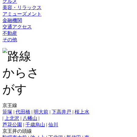
グルメ
美容・リラックス
アミューズメント
金融機関
交通アクセス
不動産
その他
京王線
笹塚
|
代田橋
|
明大前
|
下高井戸
|
桜上水
|
上北沢
|
八幡山
|
芦花公園
|
千歳烏山
|
仙川
京王井の頭線