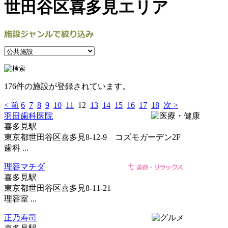
世田谷区喜多見エリア
176件の施設が登録されています。
< 前
6
7
8
9
10
11
12
13
14
15
16
17
18
次 >
羽田歯科医院
喜多見駅
東京都世田谷区喜多見8-12-9 コズモガーデン2F
歯科 ...
理容マチダ
喜多見駅
東京都世田谷区喜多見8-11-21
理容室 ...
正乃寿司