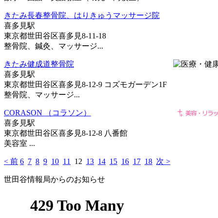
きたみ長春整骨院、はりきゅうマッサージ院
喜多見駅
東京都世田谷区喜多見8-11-18
整骨院、鍼灸、マッサージ...
きたみ健成道整骨院
喜多見駅
東京都世田谷区喜多見8-12-9 コズモガーデン1F
整骨院、マッサージ...
CORASON （コラソン）
喜多見駅
東京都世田谷区喜多見8-12-8 八番館
美容室 ...
< 前
6
7
8
9
10
11
12
13
14
15
16
17
18
次 >
世田谷情報局からのお知らせ