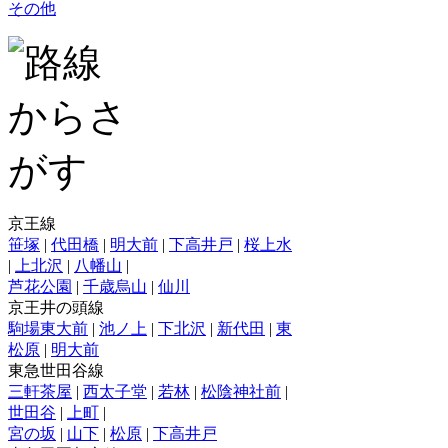
その他
京王線
笹塚
|
代田橋
|
明大前
|
下高井戸
|
桜上水
|
上北沢
|
八幡山
|
芦花公園
|
千歳烏山
|
仙川
京王井の頭線
駒場東大前
|
池ノ上
|
下北沢
|
新代田
|
東
松原
|
明大前
東急世田谷線
三軒茶屋
|
西太子堂
|
若林
|
松陰神社前
|
世田谷
|
上町
|
宮の坂
|
山下
|
松原
|
下高井戸