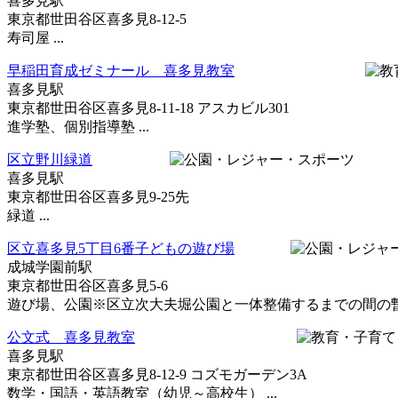
喜多見駅
東京都世田谷区喜多見8-12-5
寿司屋 ...
早稲田育成ゼミナール 喜多見教室
喜多見駅
東京都世田谷区喜多見8-11-18 アスカビル301
進学塾、個別指導塾 ...
区立野川緑道
喜多見駅
東京都世田谷区喜多見9-25先
緑道 ...
区立喜多見5丁目6番子どもの遊び場
成城学園前駅
東京都世田谷区喜多見5-6
遊び場、公園※区立次大夫堀公園と一体整備するまでの間の暫定
公文式 喜多見教室
喜多見駅
東京都世田谷区喜多見8-12-9 コズモガーデン3A
数学・国語・英語教室（幼児～高校生） ...