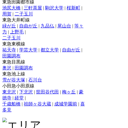
東急田園都市線
池尻大橋
|
三軒茶屋
|
駒沢大学
|
桜新町
|
用賀
|
二子玉川
東急大井町線
緑が丘
|
自由が丘
|
九品仏
|
尾山台
|
等々
力
|
上野毛
|
二子玉川
東急東横線
祐天寺
|
学芸大学
|
都立大学
|
自由が丘
|
田園調布
東急目黒線
奥沢
|
田園調布
東急池上線
雪が谷大塚
|
石川台
小田急小田原線
東北沢
|
下北沢
|
世田谷代田
|
梅ヶ丘
|
豪
徳寺
|
経堂
|
千歳船橋
|
祖師ヶ谷大蔵
|
成城学園前
|
喜
多見