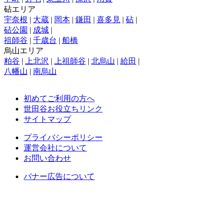
砧エリア
宇奈根
|
大蔵
|
岡本
|
鎌田
|
喜多見
|
砧
|
砧公園
|
成城
|
祖師谷
|
千歳台
|
船橋
烏山エリア
粕谷
|
上北沢
|
上祖師谷
|
北烏山
|
給田
|
八幡山
|
南烏山
初めてご利用の方へ
世田谷お役立ちリンク
サイトマップ
プライバシーポリシー
運営会社について
お問い合わせ
バナー広告について