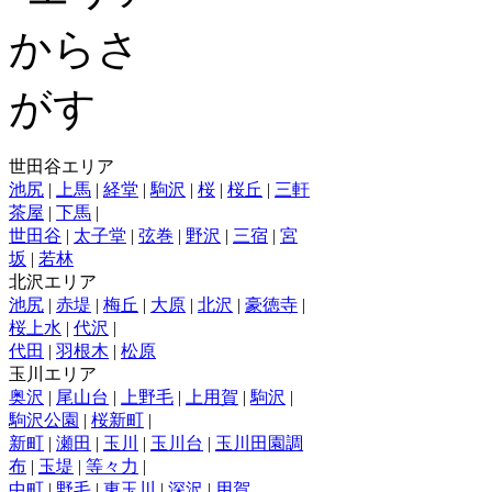
世田谷エリア
池尻
|
上馬
|
経堂
|
駒沢
|
桜
|
桜丘
|
三軒
茶屋
|
下馬
|
世田谷
|
太子堂
|
弦巻
|
野沢
|
三宿
|
宮
坂
|
若林
北沢エリア
池尻
|
赤堤
|
梅丘
|
大原
|
北沢
|
豪徳寺
|
桜上水
|
代沢
|
代田
|
羽根木
|
松原
玉川エリア
奥沢
|
尾山台
|
上野毛
|
上用賀
|
駒沢
|
駒沢公園
|
桜新町
|
新町
|
瀬田
|
玉川
|
玉川台
|
玉川田園調
布
|
玉堤
|
等々力
|
中町
|
野毛
|
東玉川
|
深沢
|
用賀