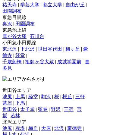
祐天寺
|
学芸大学
|
都立大学
|
自由が丘
|
田園調布
東急目黒線
奥沢
|
田園調布
東急池上線
雪が谷大塚
|
石川台
小田急小田原線
東北沢
|
下北沢
|
世田谷代田
|
梅ヶ丘
|
豪
徳寺
|
経堂
|
千歳船橋
|
祖師ヶ谷大蔵
|
成城学園前
|
喜
多見
世田谷エリア
池尻
|
上馬
|
経堂
|
駒沢
|
桜
|
桜丘
|
三軒
茶屋
|
下馬
|
世田谷
|
太子堂
|
弦巻
|
野沢
|
三宿
|
宮
坂
|
若林
北沢エリア
池尻
|
赤堤
|
梅丘
|
大原
|
北沢
|
豪徳寺
|
桜上水
|
代沢
|