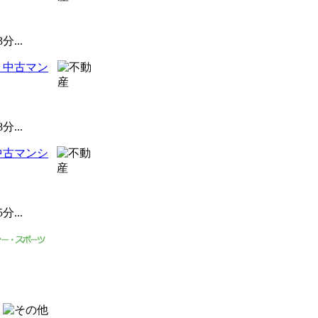
...
 中古マン
...
中古マンシ
...