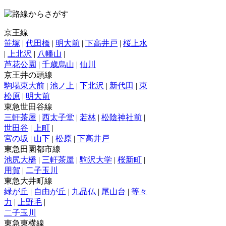
京王線
笹塚
|
代田橋
|
明大前
|
下高井戸
|
桜上水
|
上北沢
|
八幡山
|
芦花公園
|
千歳烏山
|
仙川
京王井の頭線
駒場東大前
|
池ノ上
|
下北沢
|
新代田
|
東
松原
|
明大前
東急世田谷線
三軒茶屋
|
西太子堂
|
若林
|
松陰神社前
|
世田谷
|
上町
|
宮の坂
|
山下
|
松原
|
下高井戸
東急田園都市線
池尻大橋
|
三軒茶屋
|
駒沢大学
|
桜新町
|
用賀
|
二子玉川
東急大井町線
緑が丘
|
自由が丘
|
九品仏
|
尾山台
|
等々
力
|
上野毛
|
二子玉川
東急東横線