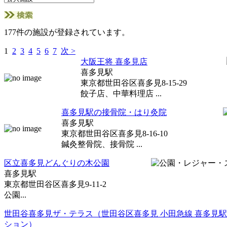
177件の施設が登録されています。
1
2
3
4
5
6
7
次 >
大阪王将 喜多見店
喜多見駅
東京都世田谷区喜多見8-15-29
餃子店、中華料理店 ...
喜多見駅の接骨院・はり灸院
喜多見駅
東京都世田谷区喜多見8-16-10
鍼灸整骨院、接骨院 ...
区立喜多見どんぐりの木公園
喜多見駅
東京都世田谷区喜多見9-11-2
公園...
世田谷喜多見ザ・テラス（世田谷区喜多見 小田急線 喜多見駅
ション）