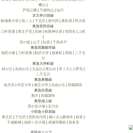
幡山
|
芦花公園
|
千歳烏山
|
仙川
京王井の頭線
駒場東大前
|
池ノ上
|
下北沢
|
新代田
|
東松原
|
明大前
東急世田谷線
三軒茶屋
|
西太子堂
|
若林
|
松陰神社前
|
世田谷
|
上町
|
宮の坂
|
山下
|
松原
|
下高井戸
東急田園都市線
池尻大橋
|
三軒茶屋
|
駒沢大学
|
桜新町
|
用賀
|
二子玉
川
東急大井町線
緑が丘
|
自由が丘
|
九品仏
|
尾山台
|
等々力
|
上野毛
|
二子玉川
東急東横線
祐天寺
|
学芸大学
|
都立大学
|
自由が丘
|
田園調布
東急目黒線
奥沢
|
田園調布
東急池上線
雪が谷大塚
|
石川台
小田急小田原線
東北沢
|
下北沢
|
世田谷代田
|
梅ヶ丘
|
豪徳寺
|
経堂
|
千歳船橋
|
祖師ヶ谷大蔵
|
成城学園前
|
喜多見
世田谷エリア