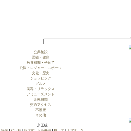
公共施設
医療・健康
教育機関・子育て
公園・レジャー・スポーツ
文化・歴史
ショッピング
グルメ
美容・リラックス
アミューズメント
金融機関
交通アクセス
不動産
その他
京王線
笹塚
|
代田橋
|
明大前
|
下高井戸
|
桜上水
|
上北沢
|
八