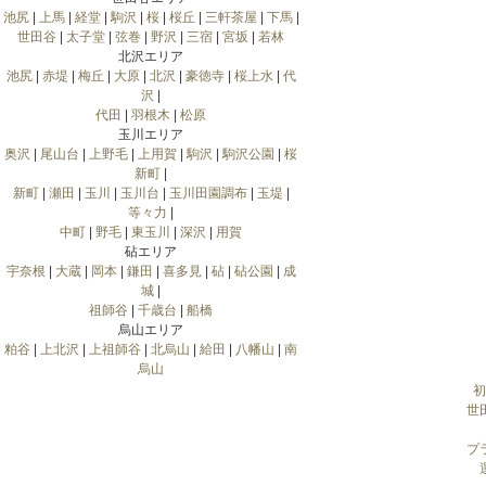
池尻
|
上馬
|
経堂
|
駒沢
|
桜
|
桜丘
|
三軒茶屋
|
下馬
|
世田谷
|
太子堂
|
弦巻
|
野沢
|
三宿
|
宮坂
|
若林
北沢エリア
池尻
|
赤堤
|
梅丘
|
大原
|
北沢
|
豪徳寺
|
桜上水
|
代
沢
|
代田
|
羽根木
|
松原
玉川エリア
奥沢
|
尾山台
|
上野毛
|
上用賀
|
駒沢
|
駒沢公園
|
桜
新町
|
新町
|
瀬田
|
玉川
|
玉川台
|
玉川田園調布
|
玉堤
|
等々力
|
中町
|
野毛
|
東玉川
|
深沢
|
用賀
砧エリア
宇奈根
|
大蔵
|
岡本
|
鎌田
|
喜多見
|
砧
|
砧公園
|
成
城
|
祖師谷
|
千歳台
|
船橋
烏山エリア
粕谷
|
上北沢
|
上祖師谷
|
北烏山
|
給田
|
八幡山
|
南
烏山
初
世
プ