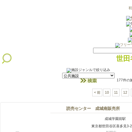
初
世田
177件
< 前
10
11
12
読売センター 成城南販売所
成城学園前駅
東京都世田谷区喜多見3-21