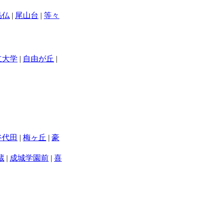
品仏
|
尾山台
|
等々
立大学
|
自由が丘
|
谷代田
|
梅ヶ丘
|
豪
蔵
|
成城学園前
|
喜