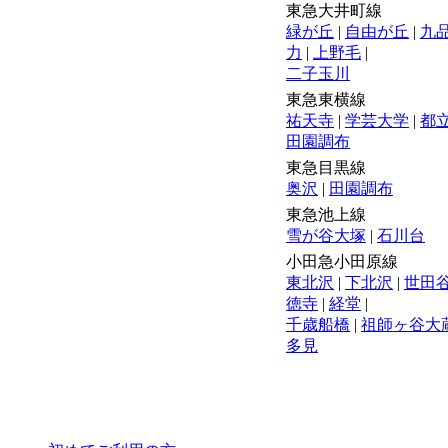
東急大井町線
緑が丘
|
自由が丘
|
九
力
|
上野毛
|
二子玉川
東急東横線
祐天寺
|
学芸大学
|
都
田園調布
東急目黒線
奥沢
|
田園調布
東急池上線
雪が谷大塚
|
石川台
小田急小田原線
東北沢
|
下北沢
|
世田
徳寺
|
経堂
|
千歳船橋
|
祖師ヶ谷大
多見