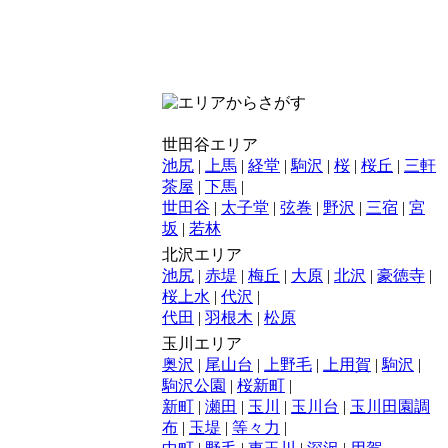
世田谷エリア
池尻
|
上馬
|
経堂
|
駒沢
|
桜
|
桜丘
|
三軒
茶屋
|
下馬
|
世田谷
|
太子堂
|
弦巻
|
野沢
|
三宿
|
宮
坂
|
若林
北沢エリア
池尻
|
赤堤
|
梅丘
|
大原
|
北沢
|
豪徳寺
|
桜上水
|
代沢
|
代田
|
羽根木
|
松原
玉川エリア
奥沢
|
尾山台
|
上野毛
|
上用賀
|
駒沢
|
駒沢公園
|
桜新町
|
新町
|
瀬田
|
玉川
|
玉川台
|
玉川田園調
布
|
玉堤
|
等々力
|