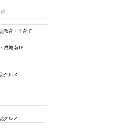
...
ート成城南1F