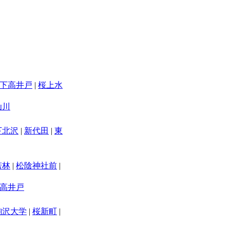
下高井戸
|
桜上水
仙川
下北沢
|
新代田
|
東
若林
|
松陰神社前
|
高井戸
駒沢大学
|
桜新町
|