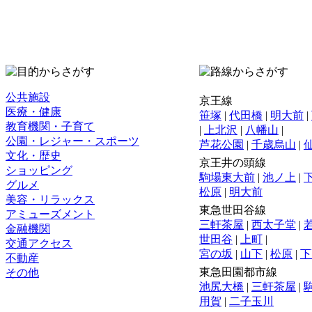
公共施設
京王線
医療・健康
笹塚
|
代田橋
|
明大前
|
教育機関・子育て
|
上北沢
|
八幡山
|
公園・レジャー・スポーツ
芦花公園
|
千歳烏山
|
文化・歴史
京王井の頭線
ショッピング
駒場東大前
|
池ノ上
|
グルメ
松原
|
明大前
美容・リラックス
東急世田谷線
アミューズメント
三軒茶屋
|
西太子堂
|
金融機関
世田谷
|
上町
|
交通アクセス
宮の坂
|
山下
|
松原
|
下
不動産
東急田園都市線
その他
池尻大橋
|
三軒茶屋
|
用賀
|
二子玉川