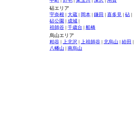
中町
|
野毛
|
東玉川
|
深沢
|
用賀
砧エリア
宇奈根
|
大蔵
|
岡本
|
鎌田
|
喜多見
|
砧
|
砧公園
|
成城
|
祖師谷
|
千歳台
|
船橋
烏山エリア
粕谷
|
上北沢
|
上祖師谷
|
北烏山
|
給田
|
八幡山
|
南烏山