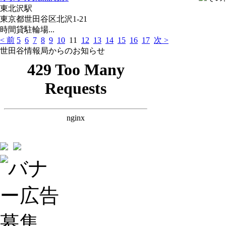
東北沢駅
東京都世田谷区北沢1-21
時間貸駐輪場...
< 前
5
6
7
8
9
10
11
12
13
14
15
16
17
次 >
世田谷情報局からのお知らせ