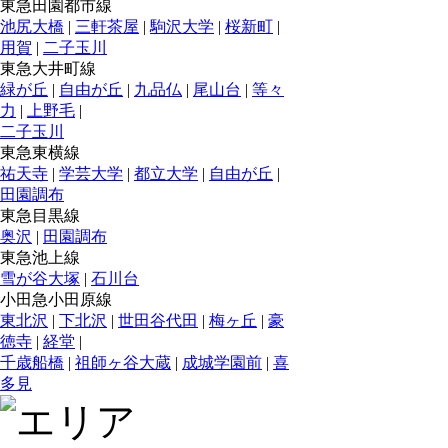
東急田園都市線
池尻大橋
|
三軒茶屋
|
駒沢大学
|
桜新町
|
用賀
|
二子玉川
東急大井町線
緑が丘
|
自由が丘
|
九品仏
|
尾山台
|
等々
力
|
上野毛
|
二子玉川
東急東横線
祐天寺
|
学芸大学
|
都立大学
|
自由が丘
|
田園調布
東急目黒線
奥沢
|
田園調布
東急池上線
雪が谷大塚
|
石川台
小田急小田原線
東北沢
|
下北沢
|
世田谷代田
|
梅ヶ丘
|
豪
徳寺
|
経堂
|
千歳船橋
|
祖師ヶ谷大蔵
|
成城学園前
|
喜
多見