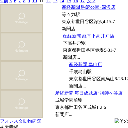
< 前
5
6
7
8
9
10
11
12
13
14
15
16
17
次 >
産経新聞 駒沢公園･深沢店
等々力駅
東京都世田谷区深沢4-15-7
新聞店...
産経新聞 経堂下高井戸店
下高井戸駅
東京都世田谷区赤堤5-31-7
新聞店...
産経新聞 烏山店
千歳烏山駅
東京都世田谷区南烏山6-28-1
新聞店...
産経新聞 毎日成城店･祖師ヶ谷店
成城学園前駅
東京都世田谷区成城1-2-6
新聞店...
フォレスタ動物病院
祐天寺駅