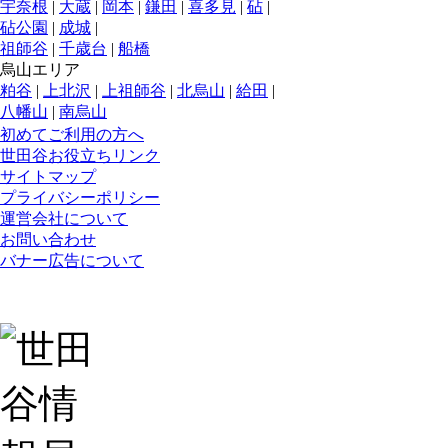
宇奈根
|
大蔵
|
岡本
|
鎌田
|
喜多見
|
砧
|
砧公園
|
成城
|
祖師谷
|
千歳台
|
船橋
烏山エリア
粕谷
|
上北沢
|
上祖師谷
|
北烏山
|
給田
|
八幡山
|
南烏山
初めてご利用の方へ
世田谷お役立ちリンク
サイトマップ
プライバシーポリシー
運営会社について
お問い合わせ
バナー広告について