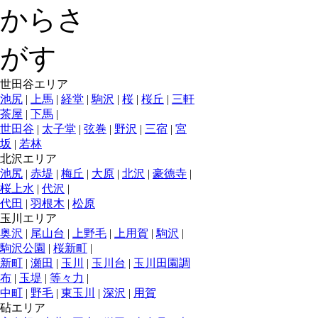
世田谷エリア
池尻
|
上馬
|
経堂
|
駒沢
|
桜
|
桜丘
|
三軒
茶屋
|
下馬
|
世田谷
|
太子堂
|
弦巻
|
野沢
|
三宿
|
宮
坂
|
若林
北沢エリア
池尻
|
赤堤
|
梅丘
|
大原
|
北沢
|
豪徳寺
|
桜上水
|
代沢
|
代田
|
羽根木
|
松原
玉川エリア
奥沢
|
尾山台
|
上野毛
|
上用賀
|
駒沢
|
駒沢公園
|
桜新町
|
新町
|
瀬田
|
玉川
|
玉川台
|
玉川田園調
布
|
玉堤
|
等々力
|
中町
|
野毛
|
東玉川
|
深沢
|
用賀
砧エリア