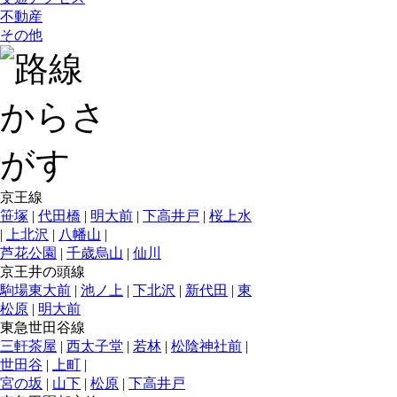
不動産
その他
京王線
笹塚
|
代田橋
|
明大前
|
下高井戸
|
桜上水
|
上北沢
|
八幡山
|
芦花公園
|
千歳烏山
|
仙川
京王井の頭線
駒場東大前
|
池ノ上
|
下北沢
|
新代田
|
東
松原
|
明大前
東急世田谷線
三軒茶屋
|
西太子堂
|
若林
|
松陰神社前
|
世田谷
|
上町
|
宮の坂
|
山下
|
松原
|
下高井戸