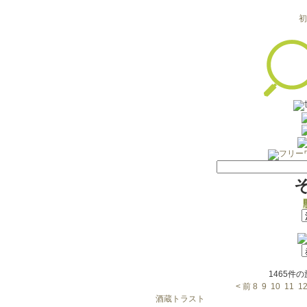
初
1465件
< 前
8
9
10
11
1
酒蔵トラスト