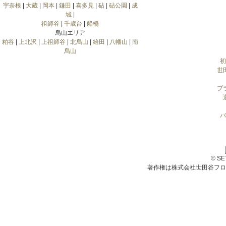
宇奈根
|
大蔵
|
岡本
|
鎌田
|
喜多見
|
砧
|
砧公園
|
成
城
|
祖師谷
|
千歳台
|
船橋
烏山エリア
粕谷
|
上北沢
|
上祖師谷
|
北烏山
|
給田
|
八幡山
|
南
烏山
初
世
プ
バ
© S
著作権は株式会社世田谷フロ