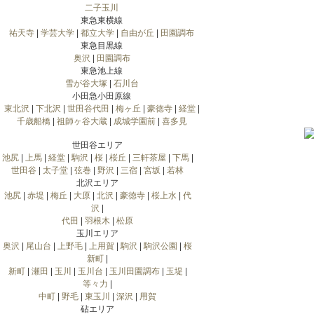
二子玉川
東急東横線
祐天寺
|
学芸大学
|
都立大学
|
自由が丘
|
田園調布
東急目黒線
奥沢
|
田園調布
東急池上線
雪が谷大塚
|
石川台
小田急小田原線
東北沢
|
下北沢
|
世田谷代田
|
梅ヶ丘
|
豪徳寺
|
経堂
|
千歳船橋
|
祖師ヶ谷大蔵
|
成城学園前
|
喜多見
世田谷エリア
池尻
|
上馬
|
経堂
|
駒沢
|
桜
|
桜丘
|
三軒茶屋
|
下馬
|
世田谷
|
太子堂
|
弦巻
|
野沢
|
三宿
|
宮坂
|
若林
北沢エリア
池尻
|
赤堤
|
梅丘
|
大原
|
北沢
|
豪徳寺
|
桜上水
|
代
沢
|
代田
|
羽根木
|
松原
玉川エリア
奥沢
|
尾山台
|
上野毛
|
上用賀
|
駒沢
|
駒沢公園
|
桜
新町
|
新町
|
瀬田
|
玉川
|
玉川台
|
玉川田園調布
|
玉堤
|
等々力
|
中町
|
野毛
|
東玉川
|
深沢
|
用賀
砧エリア