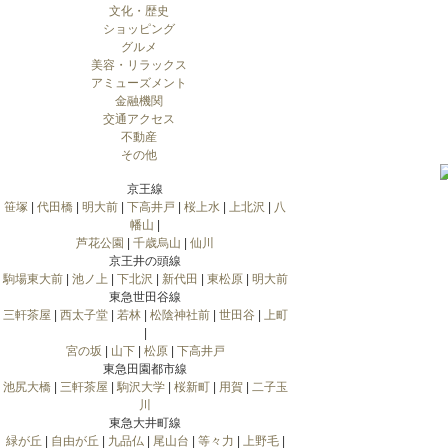
文化・歴史
ショッピング
グルメ
美容・リラックス
アミューズメント
金融機関
交通アクセス
不動産
その他
京王線
笹塚
|
代田橋
|
明大前
|
下高井戸
|
桜上水
|
上北沢
|
八
幡山
|
芦花公園
|
千歳烏山
|
仙川
京王井の頭線
駒場東大前
|
池ノ上
|
下北沢
|
新代田
|
東松原
|
明大前
東急世田谷線
三軒茶屋
|
西太子堂
|
若林
|
松陰神社前
|
世田谷
|
上町
|
宮の坂
|
山下
|
松原
|
下高井戸
東急田園都市線
池尻大橋
|
三軒茶屋
|
駒沢大学
|
桜新町
|
用賀
|
二子玉
川
東急大井町線
緑が丘
|
自由が丘
|
九品仏
|
尾山台
|
等々力
|
上野毛
|