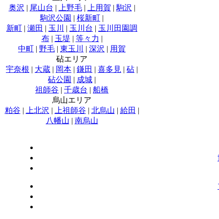
奥沢
|
尾山台
|
上野毛
|
上用賀
|
駒沢
|
駒沢公園
|
桜新町
|
新町
|
瀬田
|
玉川
|
玉川台
|
玉川田園調
布
|
玉堤
|
等々力
|
中町
|
野毛
|
東玉川
|
深沢
|
用賀
砧エリア
宇奈根
|
大蔵
|
岡本
|
鎌田
|
喜多見
|
砧
|
砧公園
|
成城
|
祖師谷
|
千歳台
|
船橋
烏山エリア
粕谷
|
上北沢
|
上祖師谷
|
北烏山
|
給田
|
八幡山
|
南烏山