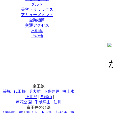
グルメ
美容・リラックス
アミューズメント
金融機関
交通アクセス
不動産
その他
京王線
笹塚
|
代田橋
|
明大前
|
下高井戸
|
桜上水
|
上北沢
|
八幡山
|
芦花公園
|
千歳烏山
|
仙川
京王井の頭線
駒場東大前
|
池ノ上
|
下北沢
|
新代田
|
東