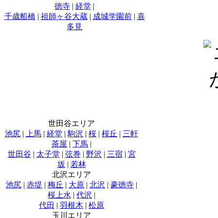
徳寺
|
経堂
|
千歳船橋
|
祖師ヶ谷大蔵
|
成城学園前
|
喜
多見
世田谷エリア
池尻
|
上馬
|
経堂
|
駒沢
|
桜
|
桜丘
|
三軒
茶屋
|
下馬
|
世田谷
|
太子堂
|
弦巻
|
野沢
|
三宿
|
宮
坂
|
若林
北沢エリア
池尻
|
赤堤
|
梅丘
|
大原
|
北沢
|
豪徳寺
|
桜上水
|
代沢
|
代田
|
羽根木
|
松原
玉川エリア