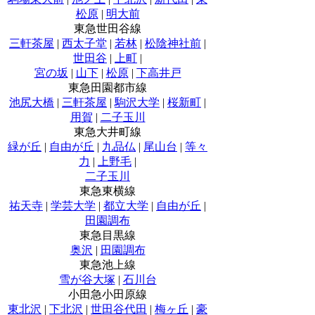
松原
|
明大前
東急世田谷線
三軒茶屋
|
西太子堂
|
若林
|
松陰神社前
|
世田谷
|
上町
|
宮の坂
|
山下
|
松原
|
下高井戸
東急田園都市線
池尻大橋
|
三軒茶屋
|
駒沢大学
|
桜新町
|
用賀
|
二子玉川
東急大井町線
緑が丘
|
自由が丘
|
九品仏
|
尾山台
|
等々
力
|
上野毛
|
二子玉川
東急東横線
祐天寺
|
学芸大学
|
都立大学
|
自由が丘
|
田園調布
東急目黒線
奥沢
|
田園調布
東急池上線
雪が谷大塚
|
石川台
小田急小田原線
東北沢
|
下北沢
|
世田谷代田
|
梅ヶ丘
|
豪