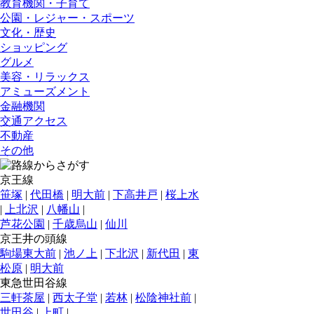
教育機関・子育て
公園・レジャー・スポーツ
文化・歴史
ショッピング
グルメ
美容・リラックス
アミューズメント
金融機関
交通アクセス
不動産
その他
京王線
笹塚
|
代田橋
|
明大前
|
下高井戸
|
桜上水
|
上北沢
|
八幡山
|
芦花公園
|
千歳烏山
|
仙川
京王井の頭線
駒場東大前
|
池ノ上
|
下北沢
|
新代田
|
東
松原
|
明大前
東急世田谷線
三軒茶屋
|
西太子堂
|
若林
|
松陰神社前
|
世田谷
|
上町
|