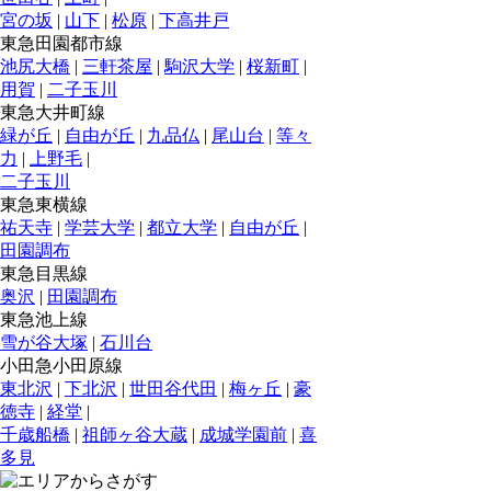
宮の坂
|
山下
|
松原
|
下高井戸
東急田園都市線
池尻大橋
|
三軒茶屋
|
駒沢大学
|
桜新町
|
用賀
|
二子玉川
東急大井町線
緑が丘
|
自由が丘
|
九品仏
|
尾山台
|
等々
力
|
上野毛
|
二子玉川
東急東横線
祐天寺
|
学芸大学
|
都立大学
|
自由が丘
|
田園調布
東急目黒線
奥沢
|
田園調布
東急池上線
雪が谷大塚
|
石川台
小田急小田原線
東北沢
|
下北沢
|
世田谷代田
|
梅ヶ丘
|
豪
徳寺
|
経堂
|
千歳船橋
|
祖師ヶ谷大蔵
|
成城学園前
|
喜
多見