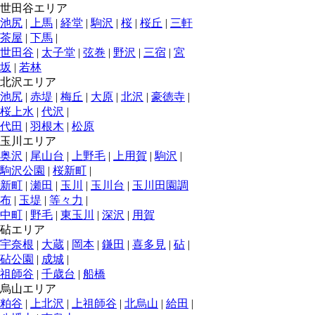
世田谷エリア
池尻
|
上馬
|
経堂
|
駒沢
|
桜
|
桜丘
|
三軒
茶屋
|
下馬
|
世田谷
|
太子堂
|
弦巻
|
野沢
|
三宿
|
宮
坂
|
若林
北沢エリア
池尻
|
赤堤
|
梅丘
|
大原
|
北沢
|
豪徳寺
|
桜上水
|
代沢
|
代田
|
羽根木
|
松原
玉川エリア
奥沢
|
尾山台
|
上野毛
|
上用賀
|
駒沢
|
駒沢公園
|
桜新町
|
新町
|
瀬田
|
玉川
|
玉川台
|
玉川田園調
布
|
玉堤
|
等々力
|
中町
|
野毛
|
東玉川
|
深沢
|
用賀
砧エリア
宇奈根
|
大蔵
|
岡本
|
鎌田
|
喜多見
|
砧
|
砧公園
|
成城
|
祖師谷
|
千歳台
|
船橋
烏山エリア
粕谷
|
上北沢
|
上祖師谷
|
北烏山
|
給田
|