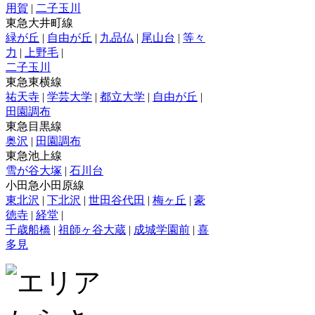
用賀
|
二子玉川
東急大井町線
緑が丘
|
自由が丘
|
九品仏
|
尾山台
|
等々
力
|
上野毛
|
二子玉川
東急東横線
祐天寺
|
学芸大学
|
都立大学
|
自由が丘
|
田園調布
東急目黒線
奥沢
|
田園調布
東急池上線
雪が谷大塚
|
石川台
小田急小田原線
東北沢
|
下北沢
|
世田谷代田
|
梅ヶ丘
|
豪
徳寺
|
経堂
|
千歳船橋
|
祖師ヶ谷大蔵
|
成城学園前
|
喜
多見