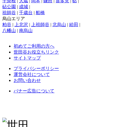
宇奈根
|
大蔵
|
岡本
|
鎌田
|
喜多見
|
砧
|
砧公園
|
成城
|
祖師谷
|
千歳台
|
船橋
烏山エリア
粕谷
|
上北沢
|
上祖師谷
|
北烏山
|
給田
|
八幡山
|
南烏山
初めてご利用の方へ
世田谷お役立ちリンク
サイトマップ
プライバシーポリシー
運営会社について
お問い合わせ
バナー広告について