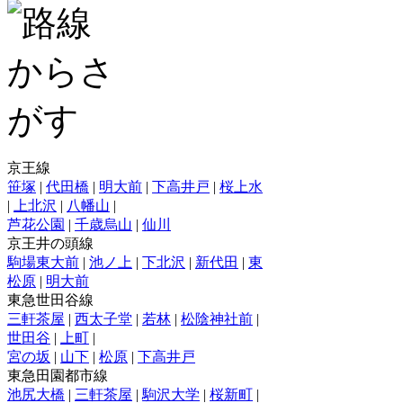
京王線
笹塚
|
代田橋
|
明大前
|
下高井戸
|
桜上水
|
上北沢
|
八幡山
|
芦花公園
|
千歳烏山
|
仙川
京王井の頭線
駒場東大前
|
池ノ上
|
下北沢
|
新代田
|
東
松原
|
明大前
東急世田谷線
三軒茶屋
|
西太子堂
|
若林
|
松陰神社前
|
世田谷
|
上町
|
宮の坂
|
山下
|
松原
|
下高井戸
東急田園都市線
池尻大橋
|
三軒茶屋
|
駒沢大学
|
桜新町
|