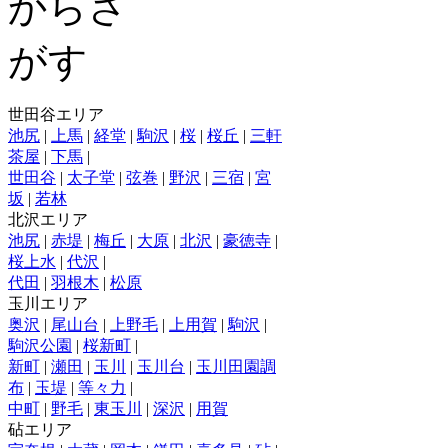
世田谷エリア
池尻
|
上馬
|
経堂
|
駒沢
|
桜
|
桜丘
|
三軒
茶屋
|
下馬
|
世田谷
|
太子堂
|
弦巻
|
野沢
|
三宿
|
宮
坂
|
若林
北沢エリア
池尻
|
赤堤
|
梅丘
|
大原
|
北沢
|
豪徳寺
|
桜上水
|
代沢
|
代田
|
羽根木
|
松原
玉川エリア
奥沢
|
尾山台
|
上野毛
|
上用賀
|
駒沢
|
駒沢公園
|
桜新町
|
新町
|
瀬田
|
玉川
|
玉川台
|
玉川田園調
布
|
玉堤
|
等々力
|
中町
|
野毛
|
東玉川
|
深沢
|
用賀
砧エリア