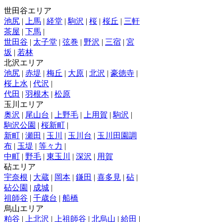
世田谷エリア
池尻
|
上馬
|
経堂
|
駒沢
|
桜
|
桜丘
|
三軒
茶屋
|
下馬
|
世田谷
|
太子堂
|
弦巻
|
野沢
|
三宿
|
宮
坂
|
若林
北沢エリア
池尻
|
赤堤
|
梅丘
|
大原
|
北沢
|
豪徳寺
|
桜上水
|
代沢
|
代田
|
羽根木
|
松原
玉川エリア
奥沢
|
尾山台
|
上野毛
|
上用賀
|
駒沢
|
駒沢公園
|
桜新町
|
新町
|
瀬田
|
玉川
|
玉川台
|
玉川田園調
布
|
玉堤
|
等々力
|
中町
|
野毛
|
東玉川
|
深沢
|
用賀
砧エリア
宇奈根
|
大蔵
|
岡本
|
鎌田
|
喜多見
|
砧
|
砧公園
|
成城
|
祖師谷
|
千歳台
|
船橋
烏山エリア
粕谷
|
上北沢
|
上祖師谷
|
北烏山
|
給田
|