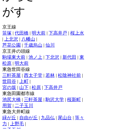
京王線
笹塚
|
代田橋
|
明大前
|
下高井戸
|
桜上水
|
上北沢
|
八幡山
|
芦花公園
|
千歳烏山
|
仙川
京王井の頭線
駒場東大前
|
池ノ上
|
下北沢
|
新代田
|
東
松原
|
明大前
東急世田谷線
三軒茶屋
|
西太子堂
|
若林
|
松陰神社前
|
世田谷
|
上町
|
宮の坂
|
山下
|
松原
|
下高井戸
東急田園都市線
池尻大橋
|
三軒茶屋
|
駒沢大学
|
桜新町
|
用賀
|
二子玉川
東急大井町線
緑が丘
|
自由が丘
|
九品仏
|
尾山台
|
等々
力
|
上野毛
|