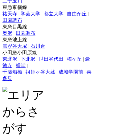
二子玉川
東急東横線
祐天寺
|
学芸大学
|
都立大学
|
自由が丘
|
田園調布
東急目黒線
奥沢
|
田園調布
東急池上線
雪が谷大塚
|
石川台
小田急小田原線
東北沢
|
下北沢
|
世田谷代田
|
梅ヶ丘
|
豪
徳寺
|
経堂
|
千歳船橋
|
祖師ヶ谷大蔵
|
成城学園前
|
喜
多見