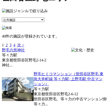
40件の施設が登録されています。
1
2
3
4
次 >
野毛六所神社
等々力駅
東京都世田谷区野毛2-14-2
神社...
野毛ヒミコマンション（世田谷区野毛 東
急大井町線 等々力駅･上野毛駅 中古マン
ション）
等々力駅
東京都世田谷区野毛2-6-12
世田谷区野毛、等々力の中古マンション情
等々力...