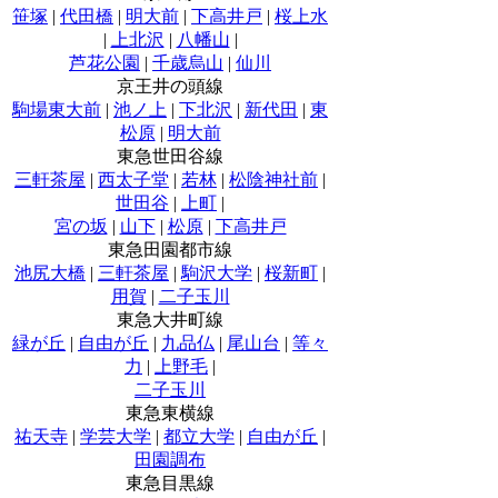
笹塚
|
代田橋
|
明大前
|
下高井戸
|
桜上水
|
上北沢
|
八幡山
|
芦花公園
|
千歳烏山
|
仙川
京王井の頭線
駒場東大前
|
池ノ上
|
下北沢
|
新代田
|
東
松原
|
明大前
東急世田谷線
三軒茶屋
|
西太子堂
|
若林
|
松陰神社前
|
世田谷
|
上町
|
宮の坂
|
山下
|
松原
|
下高井戸
東急田園都市線
池尻大橋
|
三軒茶屋
|
駒沢大学
|
桜新町
|
用賀
|
二子玉川
東急大井町線
緑が丘
|
自由が丘
|
九品仏
|
尾山台
|
等々
力
|
上野毛
|
二子玉川
東急東横線
祐天寺
|
学芸大学
|
都立大学
|
自由が丘
|
田園調布
東急目黒線