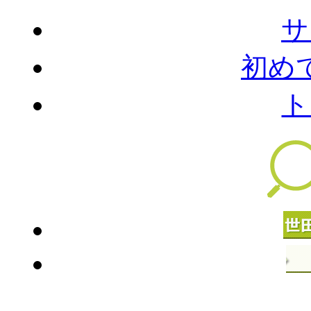
サ
初め
ト