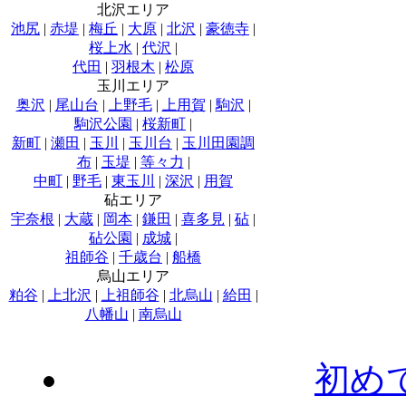
北沢エリア
池尻
|
赤堤
|
梅丘
|
大原
|
北沢
|
豪徳寺
|
桜上水
|
代沢
|
代田
|
羽根木
|
松原
玉川エリア
奥沢
|
尾山台
|
上野毛
|
上用賀
|
駒沢
|
駒沢公園
|
桜新町
|
新町
|
瀬田
|
玉川
|
玉川台
|
玉川田園調
布
|
玉堤
|
等々力
|
中町
|
野毛
|
東玉川
|
深沢
|
用賀
砧エリア
宇奈根
|
大蔵
|
岡本
|
鎌田
|
喜多見
|
砧
|
砧公園
|
成城
|
祖師谷
|
千歳台
|
船橋
烏山エリア
粕谷
|
上北沢
|
上祖師谷
|
北烏山
|
給田
|
八幡山
|
南烏山
初め