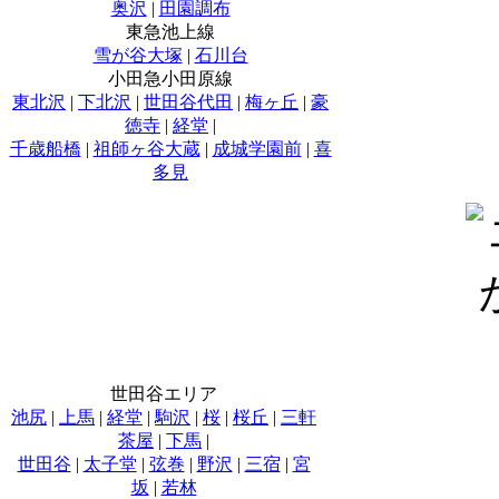
奥沢
|
田園調布
東急池上線
雪が谷大塚
|
石川台
小田急小田原線
東北沢
|
下北沢
|
世田谷代田
|
梅ヶ丘
|
豪
徳寺
|
経堂
|
千歳船橋
|
祖師ヶ谷大蔵
|
成城学園前
|
喜
多見
世田谷エリア
池尻
|
上馬
|
経堂
|
駒沢
|
桜
|
桜丘
|
三軒
茶屋
|
下馬
|
世田谷
|
太子堂
|
弦巻
|
野沢
|
三宿
|
宮
坂
|
若林