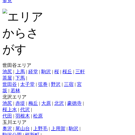
多見
世田谷エリア
池尻
|
上馬
|
経堂
|
駒沢
|
桜
|
桜丘
|
三軒
茶屋
|
下馬
|
世田谷
|
太子堂
|
弦巻
|
野沢
|
三宿
|
宮
坂
|
若林
北沢エリア
池尻
|
赤堤
|
梅丘
|
大原
|
北沢
|
豪徳寺
|
桜上水
|
代沢
|
代田
|
羽根木
|
松原
玉川エリア
奥沢
|
尾山台
|
上野毛
|
上用賀
|
駒沢
|
駒沢公園
|
桜新町
|