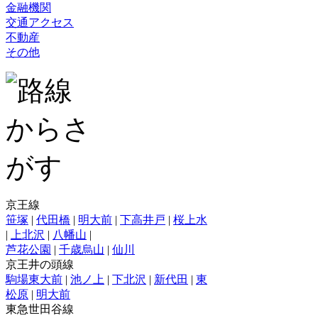
金融機関
交通アクセス
不動産
その他
京王線
笹塚
|
代田橋
|
明大前
|
下高井戸
|
桜上水
|
上北沢
|
八幡山
|
芦花公園
|
千歳烏山
|
仙川
京王井の頭線
駒場東大前
|
池ノ上
|
下北沢
|
新代田
|
東
松原
|
明大前
東急世田谷線