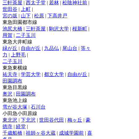
三軒茶屋
|
西太子堂
|
若林
|
松陰神社前
|
世田谷
|
上町
|
宮の坂
|
山下
|
松原
|
下高井戸
東急田園都市線
池尻大橋
|
三軒茶屋
|
駒沢大学
|
桜新町
|
用賀
|
二子玉川
東急大井町線
緑が丘
|
自由が丘
|
九品仏
|
尾山台
|
等々
力
|
上野毛
|
二子玉川
東急東横線
祐天寺
|
学芸大学
|
都立大学
|
自由が丘
|
田園調布
東急目黒線
奥沢
|
田園調布
東急池上線
雪が谷大塚
|
石川台
小田急小田原線
東北沢
|
下北沢
|
世田谷代田
|
梅ヶ丘
|
豪
徳寺
|
経堂
|
千歳船橋
|
祖師ヶ谷大蔵
|
成城学園前
|
喜