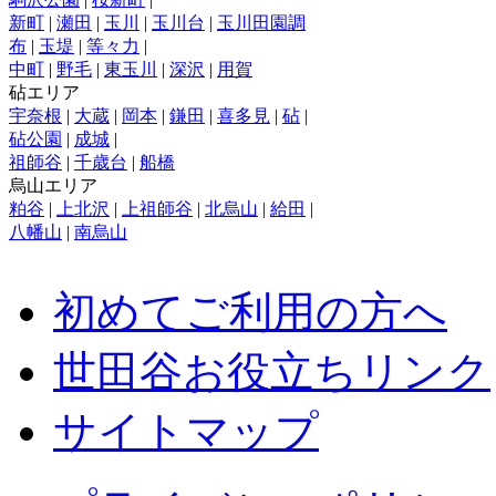
新町
|
瀬田
|
玉川
|
玉川台
|
玉川田園調
布
|
玉堤
|
等々力
|
中町
|
野毛
|
東玉川
|
深沢
|
用賀
砧エリア
宇奈根
|
大蔵
|
岡本
|
鎌田
|
喜多見
|
砧
|
砧公園
|
成城
|
祖師谷
|
千歳台
|
船橋
烏山エリア
粕谷
|
上北沢
|
上祖師谷
|
北烏山
|
給田
|
八幡山
|
南烏山
初めてご利用の方へ
世田谷お役立ちリンク
サイトマップ