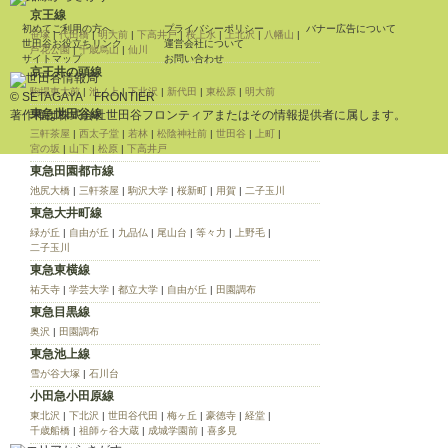
京王線
初めてご利用の方へ
プライバシーポリシー
バナー広告について
笹塚
|
代田橋
|
明大前
|
下高井戸
|
桜上水
|
上北沢
|
八幡山
|
世田谷お役立ちリンク
運営会社について
芦花公園
|
千歳烏山
|
仙川
サイトマップ
お問い合わせ
京王井の頭線
駒場東大前
|
池ノ上
|
下北沢
|
新代田
|
東松原
|
明大前
© SETAGAYA FRONTIER
東急世田谷線
著作権は株式会社世田谷フロンティアまたはその情報提供者に属します。
三軒茶屋
|
西太子堂
|
若林
|
松陰神社前
|
世田谷
|
上町
|
宮の坂
|
山下
|
松原
|
下高井戸
東急田園都市線
池尻大橋
|
三軒茶屋
|
駒沢大学
|
桜新町
|
用賀
|
二子玉川
東急大井町線
緑が丘
|
自由が丘
|
九品仏
|
尾山台
|
等々力
|
上野毛
|
二子玉川
東急東横線
祐天寺
|
学芸大学
|
都立大学
|
自由が丘
|
田園調布
東急目黒線
奥沢
|
田園調布
東急池上線
雪が谷大塚
|
石川台
小田急小田原線
東北沢
|
下北沢
|
世田谷代田
|
梅ヶ丘
|
豪徳寺
|
経堂
|
千歳船橋
|
祖師ヶ谷大蔵
|
成城学園前
|
喜多見