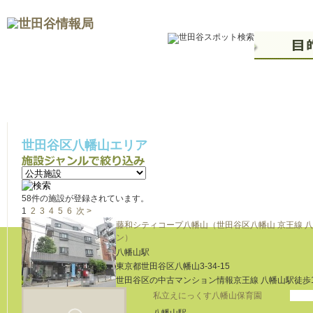
世田谷区八幡山エリア
58件の施設が登録されています。
1
2
3
4
5
6
次 >
藤和シティコープ八幡山（世田谷区八幡山 京王線 八
ン）
八幡山駅
東京都世田谷区八幡山3-34-15
世田谷区の中古マンション情報京王線 八幡山駅徒歩1分
私立えにっくす八幡山保育園