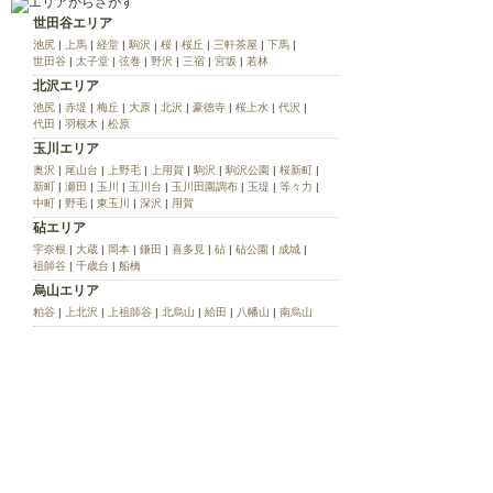
世田谷エリア
池尻
|
上馬
|
経堂
|
駒沢
|
桜
|
桜丘
|
三軒茶屋
|
下馬
|
世田谷
|
太子堂
|
弦巻
|
野沢
|
三宿
|
宮坂
|
若林
北沢エリア
池尻
|
赤堤
|
梅丘
|
大原
|
北沢
|
豪徳寺
|
桜上水
|
代沢
|
代田
|
羽根木
|
松原
玉川エリア
奥沢
|
尾山台
|
上野毛
|
上用賀
|
駒沢
|
駒沢公園
|
桜新町
|
新町
|
瀬田
|
玉川
|
玉川台
|
玉川田園調布
|
玉堤
|
等々力
|
中町
|
野毛
|
東玉川
|
深沢
|
用賀
砧エリア
宇奈根
|
大蔵
|
岡本
|
鎌田
|
喜多見
|
砧
|
砧公園
|
成城
|
祖師谷
|
千歳台
|
船橋
烏山エリア
粕谷
|
上北沢
|
上祖師谷
|
北烏山
|
給田
|
八幡山
|
南烏山