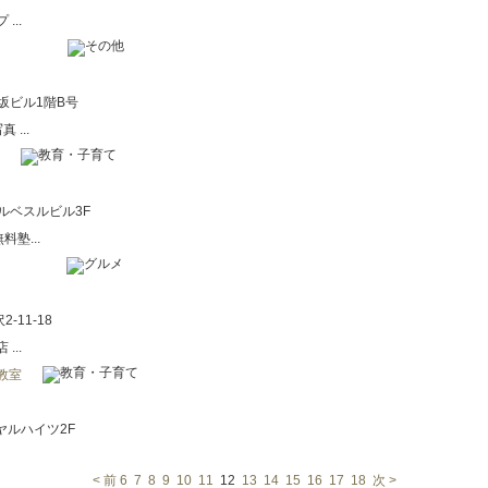
...
鰺坂ビル1階B号
...
タルベスルビル3F
塾...
-11-18
...
教室
ヤルハイツ2F
< 前
6
7
8
9
10
11
12
13
14
15
16
17
18
次 >