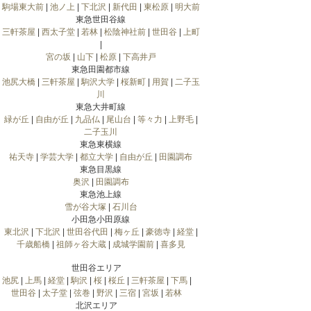
駒場東大前
|
池ノ上
|
下北沢
|
新代田
|
東松原
|
明大前
東急世田谷線
三軒茶屋
|
西太子堂
|
若林
|
松陰神社前
|
世田谷
|
上町
|
宮の坂
|
山下
|
松原
|
下高井戸
東急田園都市線
池尻大橋
|
三軒茶屋
|
駒沢大学
|
桜新町
|
用賀
|
二子玉
川
東急大井町線
緑が丘
|
自由が丘
|
九品仏
|
尾山台
|
等々力
|
上野毛
|
二子玉川
東急東横線
祐天寺
|
学芸大学
|
都立大学
|
自由が丘
|
田園調布
東急目黒線
奥沢
|
田園調布
東急池上線
雪が谷大塚
|
石川台
小田急小田原線
東北沢
|
下北沢
|
世田谷代田
|
梅ヶ丘
|
豪徳寺
|
経堂
|
千歳船橋
|
祖師ヶ谷大蔵
|
成城学園前
|
喜多見
世田谷エリア
池尻
|
上馬
|
経堂
|
駒沢
|
桜
|
桜丘
|
三軒茶屋
|
下馬
|
世田谷
|
太子堂
|
弦巻
|
野沢
|
三宿
|
宮坂
|
若林
北沢エリア