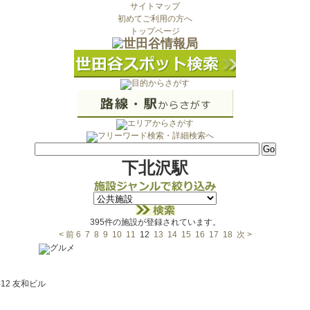
サイトマップ
初めてご利用の方へ
トップページ
下北沢駅
395件の施設が登録されています。
< 前
6
7
8
9
10
11
12
13
14
15
16
17
18
次 >
12 友和ビル