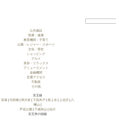
公共施設
医療・健康
教育機関・子育て
公園・レジャー・スポーツ
文化・歴史
ショッピング
グルメ
美容・リラックス
アミューズメント
金融機関
交通アクセス
不動産
その他
京王線
笹塚
|
代田橋
|
明大前
|
下高井戸
|
桜上水
|
上北沢
|
八
幡山
|
芦花公園
|
千歳烏山
|
仙川
京王井の頭線