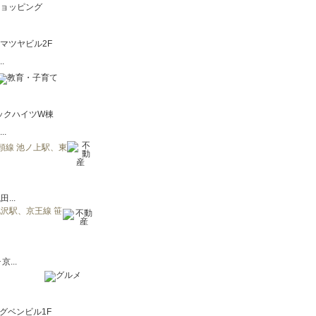
2マツヤビル2F
.
マックハイツW棟
.
頭線 池ノ上駅、東
...
沢駅、京王線 笹
...
ッグベンビル1F