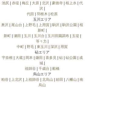
池尻
|
赤堤
|
梅丘
|
大原
|
北沢
|
豪徳寺
|
桜上水
|
代
沢
|
代田
|
羽根木
|
松原
玉川エリア
奥沢
|
尾山台
|
上野毛
|
上用賀
|
駒沢
|
駒沢公園
|
桜
新町
|
新町
|
瀬田
|
玉川
|
玉川台
|
玉川田園調布
|
玉堤
|
等々力
|
中町
|
野毛
|
東玉川
|
深沢
|
用賀
砧エリア
宇奈根
|
大蔵
|
岡本
|
鎌田
|
喜多見
|
砧
|
砧公園
|
成
城
|
祖師谷
|
千歳台
|
船橋
烏山エリア
粕谷
|
上北沢
|
上祖師谷
|
北烏山
|
給田
|
八幡山
|
南
烏山