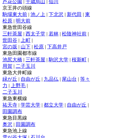
芦花公園
|
千歳烏山
|
仙川
京王井の頭線
駒場東大前
|
池ノ上
|
下北沢
|
新代田
|
東
松原
|
明大前
東急世田谷線
三軒茶屋
|
西太子堂
|
若林
|
松陰神社前
|
世田谷
|
上町
|
宮の坂
|
山下
|
松原
|
下高井戸
東急田園都市線
池尻大橋
|
三軒茶屋
|
駒沢大学
|
桜新町
|
用賀
|
二子玉川
東急大井町線
緑が丘
|
自由が丘
|
九品仏
|
尾山台
|
等々
力
|
上野毛
|
二子玉川
東急東横線
祐天寺
|
学芸大学
|
都立大学
|
自由が丘
|
田園調布
東急目黒線
奥沢
|
田園調布
東急池上線
雪が谷大塚
|
石川台