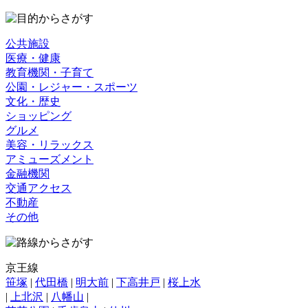
公共施設
医療・健康
教育機関・子育て
公園・レジャー・スポーツ
文化・歴史
ショッピング
グルメ
美容・リラックス
アミューズメント
金融機関
交通アクセス
不動産
その他
京王線
笹塚
|
代田橋
|
明大前
|
下高井戸
|
桜上水
|
上北沢
|
八幡山
|