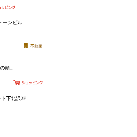
ストーンビル
...
ート下北沢2F