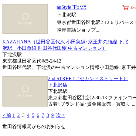
auStyle 下北沢
下北沢駅
東京都世田谷区北沢2-12-6 リバー
携帯電話ショップ...
KAZAHANA（世田谷区代沢 小田急線･京王井の頭線 下北
沢駅、小田急線 世田谷代田駅 中古マンション）
下北沢駅
東京都世田谷区代沢5-24-12
世田谷区代沢、下北沢の中古マンション情報小田急線･京王井の頭
2nd STREET（セカンドストリート）
下北沢店
下北沢駅
東京都世田谷区北沢2-30-13 ファインコ
古着･ブランド品･貴金属販売、買取り ...
< 前
1
2
3
4
5
6
7
8
9
次 >
世田谷情報局からのお知らせ