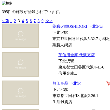
395件の施設が登録されています。
< 前
1
2
3
4
5
6
7
8
9
次 >
薬膳火鍋OSHIDORI 下北沢店
下北沢駅
東京都世田谷区代沢5-32-7 小林ビ
薬膳火鍋店...
芝信用金庫 代沢支店
下北沢駅
東京都世田谷区代沢4-41-6
信用金庫...
無印良品 下北沢
下北沢駅
東京都世田谷区北沢2-26-1
生活雑貨店...