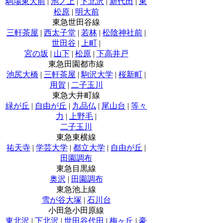
駒場東大前
|
池ノ上
|
下北沢
|
新代田
|
東
松原
|
明大前
東急世田谷線
三軒茶屋
|
西太子堂
|
若林
|
松陰神社前
|
世田谷
|
上町
|
宮の坂
|
山下
|
松原
|
下高井戸
東急田園都市線
池尻大橋
|
三軒茶屋
|
駒沢大学
|
桜新町
|
用賀
|
二子玉川
東急大井町線
緑が丘
|
自由が丘
|
九品仏
|
尾山台
|
等々
力
|
上野毛
|
二子玉川
東急東横線
祐天寺
|
学芸大学
|
都立大学
|
自由が丘
|
田園調布
東急目黒線
奥沢
|
田園調布
東急池上線
雪が谷大塚
|
石川台
小田急小田原線
東北沢
|
下北沢
|
世田谷代田
|
梅ヶ丘
|
豪