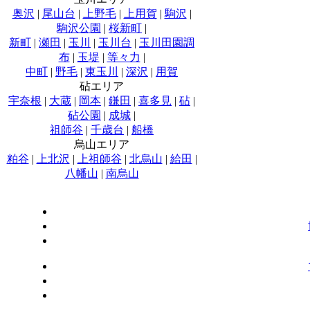
奥沢
|
尾山台
|
上野毛
|
上用賀
|
駒沢
|
駒沢公園
|
桜新町
|
新町
|
瀬田
|
玉川
|
玉川台
|
玉川田園調
布
|
玉堤
|
等々力
|
中町
|
野毛
|
東玉川
|
深沢
|
用賀
砧エリア
宇奈根
|
大蔵
|
岡本
|
鎌田
|
喜多見
|
砧
|
砧公園
|
成城
|
祖師谷
|
千歳台
|
船橋
烏山エリア
粕谷
|
上北沢
|
上祖師谷
|
北烏山
|
給田
|
八幡山
|
南烏山