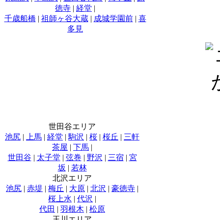
徳寺
|
経堂
|
千歳船橋
|
祖師ヶ谷大蔵
|
成城学園前
|
喜
多見
世田谷エリア
池尻
|
上馬
|
経堂
|
駒沢
|
桜
|
桜丘
|
三軒
茶屋
|
下馬
|
世田谷
|
太子堂
|
弦巻
|
野沢
|
三宿
|
宮
坂
|
若林
北沢エリア
池尻
|
赤堤
|
梅丘
|
大原
|
北沢
|
豪徳寺
|
桜上水
|
代沢
|
代田
|
羽根木
|
松原
玉川エリア