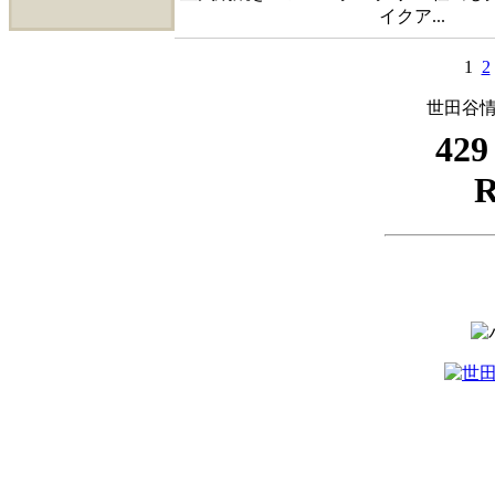
イクア...
1
2
世田谷