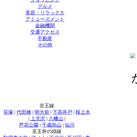
グルメ
美容・リラックス
アミューズメント
金融機関
交通アクセス
不動産
その他
京王線
笹塚
|
代田橋
|
明大前
|
下高井戸
|
桜上水
|
上北沢
|
八幡山
|
芦花公園
|
千歳烏山
|
仙川
京王井の頭線