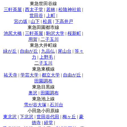
東急世田谷線
三軒茶屋
|
西太子堂
|
若林
|
松陰神社前
|
世田谷
|
上町
|
宮の坂
|
山下
|
松原
|
下高井戸
東急田園都市線
池尻大橋
|
三軒茶屋
|
駒沢大学
|
桜新町
|
用賀
|
二子玉川
東急大井町線
緑が丘
|
自由が丘
|
九品仏
|
尾山台
|
等々
力
|
上野毛
|
二子玉川
東急東横線
祐天寺
|
学芸大学
|
都立大学
|
自由が丘
|
田園調布
東急目黒線
奥沢
|
田園調布
東急池上線
雪が谷大塚
|
石川台
小田急小田原線
東北沢
|
下北沢
|
世田谷代田
|
梅ヶ丘
|
豪
徳寺
|
経堂
|