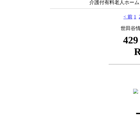
介護付有料老人ホーム .
< 前
1
世田谷