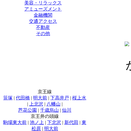
美容・リラックス
アミューズメント
金融機関
交通アクセス
不動産
その他
京王線
笹塚
|
代田橋
|
明大前
|
下高井戸
|
桜上水
|
上北沢
|
八幡山
|
芦花公園
|
千歳烏山
|
仙川
京王井の頭線
駒場東大前
|
池ノ上
|
下北沢
|
新代田
|
東
松原
|
明大前