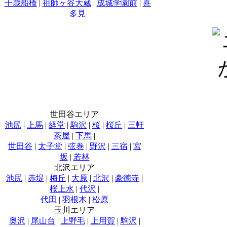
千歳船橋
|
祖師ヶ谷大蔵
|
成城学園前
|
喜
多見
世田谷エリア
池尻
|
上馬
|
経堂
|
駒沢
|
桜
|
桜丘
|
三軒
茶屋
|
下馬
|
世田谷
|
太子堂
|
弦巻
|
野沢
|
三宿
|
宮
坂
|
若林
北沢エリア
池尻
|
赤堤
|
梅丘
|
大原
|
北沢
|
豪徳寺
|
桜上水
|
代沢
|
代田
|
羽根木
|
松原
玉川エリア
奥沢
|
尾山台
|
上野毛
|
上用賀
|
駒沢
|