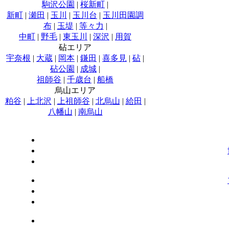
駒沢公園
|
桜新町
|
新町
|
瀬田
|
玉川
|
玉川台
|
玉川田園調
布
|
玉堤
|
等々力
|
中町
|
野毛
|
東玉川
|
深沢
|
用賀
砧エリア
宇奈根
|
大蔵
|
岡本
|
鎌田
|
喜多見
|
砧
|
砧公園
|
成城
|
祖師谷
|
千歳台
|
船橋
烏山エリア
粕谷
|
上北沢
|
上祖師谷
|
北烏山
|
給田
|
八幡山
|
南烏山