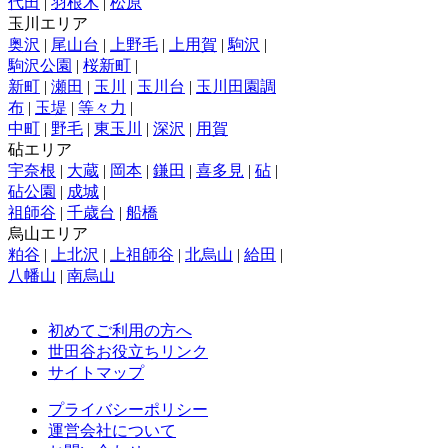
代田
|
羽根木
|
松原
玉川エリア
奥沢
|
尾山台
|
上野毛
|
上用賀
|
駒沢
|
駒沢公園
|
桜新町
|
新町
|
瀬田
|
玉川
|
玉川台
|
玉川田園調
布
|
玉堤
|
等々力
|
中町
|
野毛
|
東玉川
|
深沢
|
用賀
砧エリア
宇奈根
|
大蔵
|
岡本
|
鎌田
|
喜多見
|
砧
|
砧公園
|
成城
|
祖師谷
|
千歳台
|
船橋
烏山エリア
粕谷
|
上北沢
|
上祖師谷
|
北烏山
|
給田
|
八幡山
|
南烏山
初めてご利用の方へ
世田谷お役立ちリンク
サイトマップ
プライバシーポリシー
運営会社について