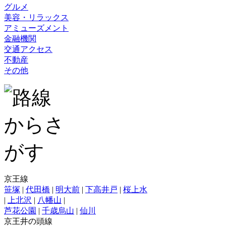
グルメ
美容・リラックス
アミューズメント
金融機関
交通アクセス
不動産
その他
京王線
笹塚
|
代田橋
|
明大前
|
下高井戸
|
桜上水
|
上北沢
|
八幡山
|
芦花公園
|
千歳烏山
|
仙川
京王井の頭線