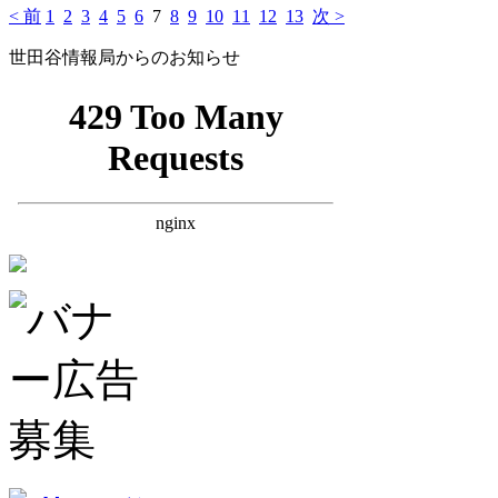
< 前
1
2
3
4
5
6
7
8
9
10
11
12
13
次 >
世田谷情報局からのお知らせ