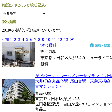
201件の施設が登録されています。
< 前
1
2
3
4
5
6
7
8
9
10
11
12
13
次 >
深沢眼科
等々力駅
東京都世田谷区深沢5-2-9 ニューライフ
眼科 ...
深沢パーク・ホームズカーサブラン（世田
大井町線 九品仏駅･尾山台駅、東急東横線 
古マンション）
九品仏駅
東京都世田谷区深沢1-7-5
世田谷区深沢、自由が丘の中古マンション
九品...