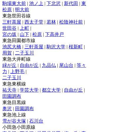
駒場東大前
|
池ノ上
|
下北沢
|
新代田
|
東
松原
|
明大前
東急世田谷線
三軒茶屋
|
西太子堂
|
若林
|
松陰神社前
|
世田谷
|
上町
|
宮の坂
|
山下
|
松原
|
下高井戸
東急田園都市線
池尻大橋
|
三軒茶屋
|
駒沢大学
|
桜新町
|
用賀
|
二子玉川
東急大井町線
緑が丘
|
自由が丘
|
九品仏
|
尾山台
|
等々
力
|
上野毛
|
二子玉川
東急東横線
祐天寺
|
学芸大学
|
都立大学
|
自由が丘
|
田園調布
東急目黒線
奥沢
|
田園調布
東急池上線
雪が谷大塚
|
石川台
小田急小田原線