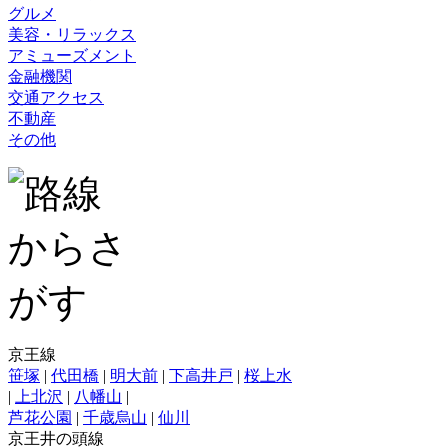
グルメ
美容・リラックス
アミューズメント
金融機関
交通アクセス
不動産
その他
京王線
笹塚
|
代田橋
|
明大前
|
下高井戸
|
桜上水
|
上北沢
|
八幡山
|
芦花公園
|
千歳烏山
|
仙川
京王井の頭線