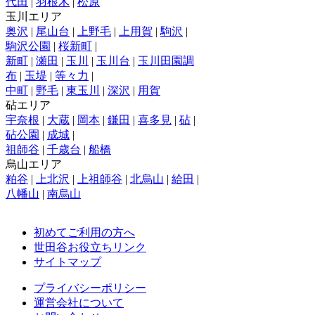
代田
|
羽根木
|
松原
玉川エリア
奥沢
|
尾山台
|
上野毛
|
上用賀
|
駒沢
|
駒沢公園
|
桜新町
|
新町
|
瀬田
|
玉川
|
玉川台
|
玉川田園調
布
|
玉堤
|
等々力
|
中町
|
野毛
|
東玉川
|
深沢
|
用賀
砧エリア
宇奈根
|
大蔵
|
岡本
|
鎌田
|
喜多見
|
砧
|
砧公園
|
成城
|
祖師谷
|
千歳台
|
船橋
烏山エリア
粕谷
|
上北沢
|
上祖師谷
|
北烏山
|
給田
|
八幡山
|
南烏山
初めてご利用の方へ
世田谷お役立ちリンク
サイトマップ
プライバシーポリシー
運営会社について