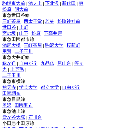
駒場東大前
|
池ノ上
|
下北沢
|
新代田
|
東
松原
|
明大前
東急世田谷線
三軒茶屋
|
西太子堂
|
若林
|
松陰神社前
|
世田谷
|
上町
|
宮の坂
|
山下
|
松原
|
下高井戸
東急田園都市線
池尻大橋
|
三軒茶屋
|
駒沢大学
|
桜新町
|
用賀
|
二子玉川
東急大井町線
緑が丘
|
自由が丘
|
九品仏
|
尾山台
|
等々
力
|
上野毛
|
二子玉川
東急東横線
祐天寺
|
学芸大学
|
都立大学
|
自由が丘
|
田園調布
東急目黒線
奥沢
|
田園調布
東急池上線
雪が谷大塚
|
石川台
小田急小田原線