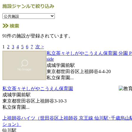
91件の施設が登録されています。
1
2
3
4
5
6
7
次 >
私立茶々そしがやこうえん保育園 分園 Pa
side
成城学園前駅
東京都世田谷区上祖師谷4-4-20
私立保育園...
私立茶々そしがやこうえん保育園
成城学園前駅
東京都世田谷区上祖師谷3-10-3
私立保育園...
上祖師谷ハイツ（世田谷区上祖師谷 京王線 仙川駅･千歳烏山
ション）
仙川駅