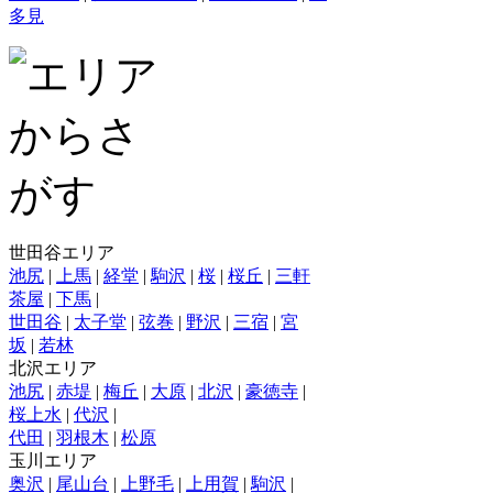
多見
世田谷エリア
池尻
|
上馬
|
経堂
|
駒沢
|
桜
|
桜丘
|
三軒
茶屋
|
下馬
|
世田谷
|
太子堂
|
弦巻
|
野沢
|
三宿
|
宮
坂
|
若林
北沢エリア
池尻
|
赤堤
|
梅丘
|
大原
|
北沢
|
豪徳寺
|
桜上水
|
代沢
|
代田
|
羽根木
|
松原
玉川エリア
奥沢
|
尾山台
|
上野毛
|
上用賀
|
駒沢
|