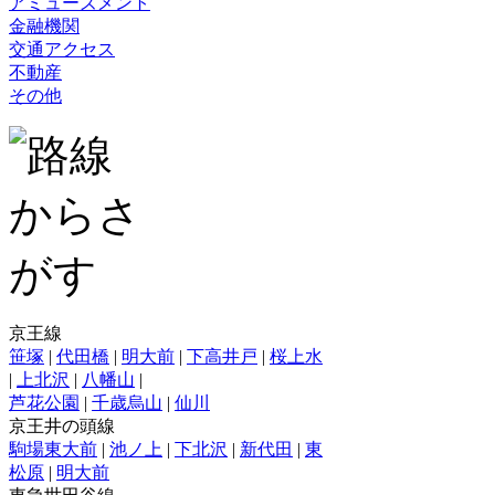
アミューズメント
金融機関
交通アクセス
不動産
その他
京王線
笹塚
|
代田橋
|
明大前
|
下高井戸
|
桜上水
|
上北沢
|
八幡山
|
芦花公園
|
千歳烏山
|
仙川
京王井の頭線
駒場東大前
|
池ノ上
|
下北沢
|
新代田
|
東
松原
|
明大前