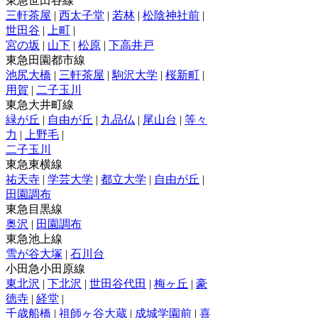
東急世田谷線
三軒茶屋
|
西太子堂
|
若林
|
松陰神社前
|
世田谷
|
上町
|
宮の坂
|
山下
|
松原
|
下高井戸
東急田園都市線
池尻大橋
|
三軒茶屋
|
駒沢大学
|
桜新町
|
用賀
|
二子玉川
東急大井町線
緑が丘
|
自由が丘
|
九品仏
|
尾山台
|
等々
力
|
上野毛
|
二子玉川
東急東横線
祐天寺
|
学芸大学
|
都立大学
|
自由が丘
|
田園調布
東急目黒線
奥沢
|
田園調布
東急池上線
雪が谷大塚
|
石川台
小田急小田原線
東北沢
|
下北沢
|
世田谷代田
|
梅ヶ丘
|
豪
徳寺
|
経堂
|
千歳船橋
|
祖師ヶ谷大蔵
|
成城学園前
|
喜