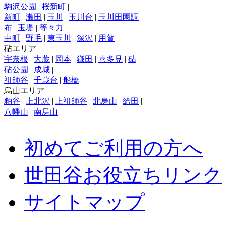
駒沢公園
|
桜新町
|
新町
|
瀬田
|
玉川
|
玉川台
|
玉川田園調
布
|
玉堤
|
等々力
|
中町
|
野毛
|
東玉川
|
深沢
|
用賀
砧エリア
宇奈根
|
大蔵
|
岡本
|
鎌田
|
喜多見
|
砧
|
砧公園
|
成城
|
祖師谷
|
千歳台
|
船橋
烏山エリア
粕谷
|
上北沢
|
上祖師谷
|
北烏山
|
給田
|
八幡山
|
南烏山
初めてご利用の方へ
世田谷お役立ちリンク
サイトマップ