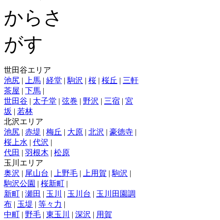
世田谷エリア
池尻
|
上馬
|
経堂
|
駒沢
|
桜
|
桜丘
|
三軒
茶屋
|
下馬
|
世田谷
|
太子堂
|
弦巻
|
野沢
|
三宿
|
宮
坂
|
若林
北沢エリア
池尻
|
赤堤
|
梅丘
|
大原
|
北沢
|
豪徳寺
|
桜上水
|
代沢
|
代田
|
羽根木
|
松原
玉川エリア
奥沢
|
尾山台
|
上野毛
|
上用賀
|
駒沢
|
駒沢公園
|
桜新町
|
新町
|
瀬田
|
玉川
|
玉川台
|
玉川田園調
布
|
玉堤
|
等々力
|
中町
|
野毛
|
東玉川
|
深沢
|
用賀