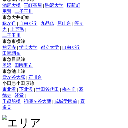
池尻大橋
|
三軒茶屋
|
駒沢大学
|
桜新町
|
用賀
|
二子玉川
東急大井町線
緑が丘
|
自由が丘
|
九品仏
|
尾山台
|
等々
力
|
上野毛
|
二子玉川
東急東横線
祐天寺
|
学芸大学
|
都立大学
|
自由が丘
|
田園調布
東急目黒線
奥沢
|
田園調布
東急池上線
雪が谷大塚
|
石川台
小田急小田原線
東北沢
|
下北沢
|
世田谷代田
|
梅ヶ丘
|
豪
徳寺
|
経堂
|
千歳船橋
|
祖師ヶ谷大蔵
|
成城学園前
|
喜
多見