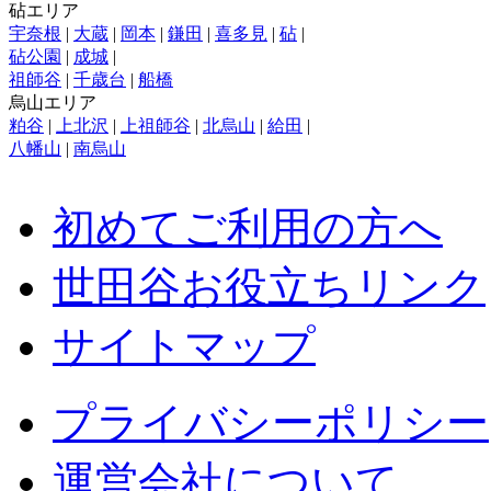
砧エリア
宇奈根
|
大蔵
|
岡本
|
鎌田
|
喜多見
|
砧
|
砧公園
|
成城
|
祖師谷
|
千歳台
|
船橋
烏山エリア
粕谷
|
上北沢
|
上祖師谷
|
北烏山
|
給田
|
八幡山
|
南烏山
初めてご利用の方へ
世田谷お役立ちリンク
サイトマップ
プライバシーポリシー
運営会社について