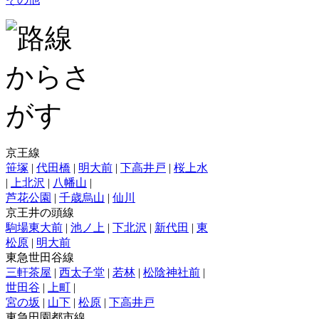
京王線
笹塚
|
代田橋
|
明大前
|
下高井戸
|
桜上水
|
上北沢
|
八幡山
|
芦花公園
|
千歳烏山
|
仙川
京王井の頭線
駒場東大前
|
池ノ上
|
下北沢
|
新代田
|
東
松原
|
明大前
東急世田谷線
三軒茶屋
|
西太子堂
|
若林
|
松陰神社前
|
世田谷
|
上町
|
宮の坂
|
山下
|
松原
|
下高井戸
東急田園都市線