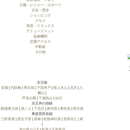
公園・レジャー・スポーツ
文化・歴史
ショッピング
グルメ
美容・リラックス
アミューズメント
金融機関
交通アクセス
不動産
その他
京王線
笹塚
|
代田橋
|
明大前
|
下高井戸
|
桜上水
|
上北沢
|
八
幡山
|
芦花公園
|
千歳烏山
|
仙川
京王井の頭線
駒場東大前
|
池ノ上
|
下北沢
|
新代田
|
東松原
|
明大前
東急世田谷線
三軒茶屋
|
西太子堂
|
若林
|
松陰神社前
|
世田谷
|
上町
|
宮の坂
|
山下
|
松原
|
下高井戸