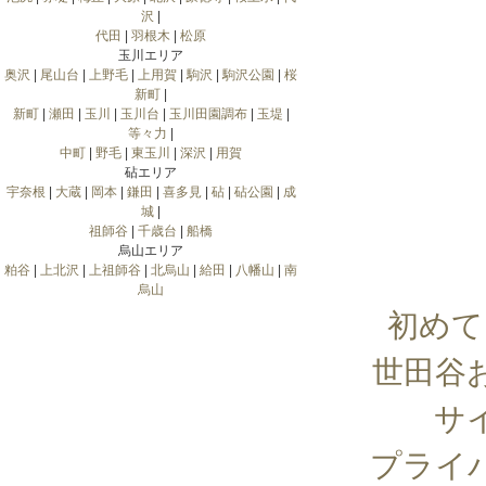
沢
|
代田
|
羽根木
|
松原
玉川エリア
奥沢
|
尾山台
|
上野毛
|
上用賀
|
駒沢
|
駒沢公園
|
桜
新町
|
新町
|
瀬田
|
玉川
|
玉川台
|
玉川田園調布
|
玉堤
|
等々力
|
中町
|
野毛
|
東玉川
|
深沢
|
用賀
砧エリア
宇奈根
|
大蔵
|
岡本
|
鎌田
|
喜多見
|
砧
|
砧公園
|
成
城
|
祖師谷
|
千歳台
|
船橋
烏山エリア
粕谷
|
上北沢
|
上祖師谷
|
北烏山
|
給田
|
八幡山
|
南
烏山
初めて
世田谷
サ
プライ