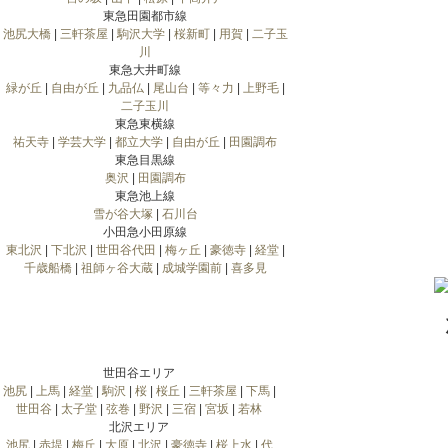
東急田園都市線
池尻大橋
|
三軒茶屋
|
駒沢大学
|
桜新町
|
用賀
|
二子玉
川
東急大井町線
緑が丘
|
自由が丘
|
九品仏
|
尾山台
|
等々力
|
上野毛
|
二子玉川
東急東横線
祐天寺
|
学芸大学
|
都立大学
|
自由が丘
|
田園調布
東急目黒線
奥沢
|
田園調布
東急池上線
雪が谷大塚
|
石川台
小田急小田原線
東北沢
|
下北沢
|
世田谷代田
|
梅ヶ丘
|
豪徳寺
|
経堂
|
千歳船橋
|
祖師ヶ谷大蔵
|
成城学園前
|
喜多見
世田谷エリア
池尻
|
上馬
|
経堂
|
駒沢
|
桜
|
桜丘
|
三軒茶屋
|
下馬
|
世田谷
|
太子堂
|
弦巻
|
野沢
|
三宿
|
宮坂
|
若林
北沢エリア
池尻
|
赤堤
|
梅丘
|
大原
|
北沢
|
豪徳寺
|
桜上水
|
代