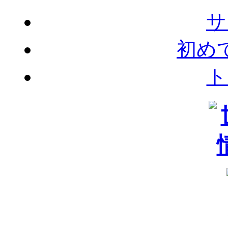
サ
初め
ト