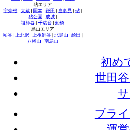
砧エリア
宇奈根
|
大蔵
|
岡本
|
鎌田
|
喜多見
|
砧
|
砧公園
|
成城
|
祖師谷
|
千歳台
|
船橋
烏山エリア
粕谷
|
上北沢
|
上祖師谷
|
北烏山
|
給田
|
八幡山
|
南烏山
初め
世田谷
サ
プライ
運営