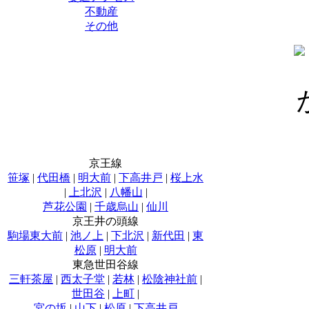
不動産
その他
京王線
笹塚
|
代田橋
|
明大前
|
下高井戸
|
桜上水
|
上北沢
|
八幡山
|
芦花公園
|
千歳烏山
|
仙川
京王井の頭線
駒場東大前
|
池ノ上
|
下北沢
|
新代田
|
東
松原
|
明大前
東急世田谷線
三軒茶屋
|
西太子堂
|
若林
|
松陰神社前
|
世田谷
|
上町
|
宮の坂
|
山下
|
松原
|
下高井戸