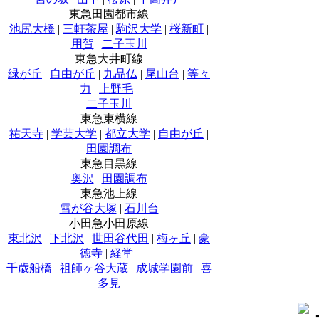
東急田園都市線
池尻大橋
|
三軒茶屋
|
駒沢大学
|
桜新町
|
用賀
|
二子玉川
東急大井町線
緑が丘
|
自由が丘
|
九品仏
|
尾山台
|
等々
力
|
上野毛
|
二子玉川
東急東横線
祐天寺
|
学芸大学
|
都立大学
|
自由が丘
|
田園調布
東急目黒線
奥沢
|
田園調布
東急池上線
雪が谷大塚
|
石川台
小田急小田原線
東北沢
|
下北沢
|
世田谷代田
|
梅ヶ丘
|
豪
徳寺
|
経堂
|
千歳船橋
|
祖師ヶ谷大蔵
|
成城学園前
|
喜
多見