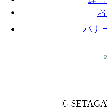
お
バナ
© SETAG