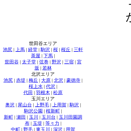
世田谷エリア
池尻
|
上馬
|
経堂
|
駒沢
|
桜
|
桜丘
|
三軒
茶屋
|
下馬
|
世田谷
|
太子堂
|
弦巻
|
野沢
|
三宿
|
宮
坂
|
若林
北沢エリア
池尻
|
赤堤
|
梅丘
|
大原
|
北沢
|
豪徳寺
|
桜上水
|
代沢
|
代田
|
羽根木
|
松原
玉川エリア
奥沢
|
尾山台
|
上野毛
|
上用賀
|
駒沢
|
駒沢公園
|
桜新町
|
新町
|
瀬田
|
玉川
|
玉川台
|
玉川田園調
布
|
玉堤
|
等々力
|
中町
|
野毛
|
東玉川
|
深沢
|
用賀