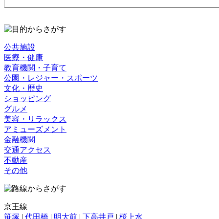
公共施設
医療・健康
教育機関・子育て
公園・レジャー・スポーツ
文化・歴史
ショッピング
グルメ
美容・リラックス
アミューズメント
金融機関
交通アクセス
不動産
その他
京王線
笹塚
|
代田橋
|
明大前
|
下高井戸
|
桜上水