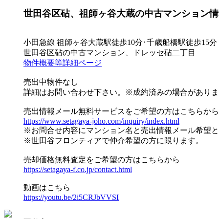
世田谷区砧、祖師ヶ谷大蔵の中古マンション情
小田急線 祖師ヶ谷大蔵駅徒歩10分･千歳船橋駅徒歩15分
世田谷区砧の中古マンション、ドレッセ砧二丁目
物件概要等詳細ページ
売出中物件なし
詳細はお問い合わせ下さい。※成約済みの場合がありま
売出情報メール無料サービスをご希望の方はこちらから
https://www.setagaya-joho.com/inquiry/index.html
※お問合せ内容にマンション名と売出情報メール希望と
※世田谷フロンティアで仲介希望の方に限ります。
売却価格無料査定をご希望の方はこちらから
https://setagaya-f.co.jp/contact.html
動画はこちら
https://youtu.be/2i5CRJbVVSI