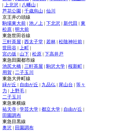
|
上北沢
|
八幡山
|
芦花公園
|
千歳烏山
|
仙川
京王井の頭線
駒場東大前
|
池ノ上
|
下北沢
|
新代田
|
東
松原
|
明大前
東急世田谷線
三軒茶屋
|
西太子堂
|
若林
|
松陰神社前
|
世田谷
|
上町
|
宮の坂
|
山下
|
松原
|
下高井戸
東急田園都市線
池尻大橋
|
三軒茶屋
|
駒沢大学
|
桜新町
|
用賀
|
二子玉川
東急大井町線
緑が丘
|
自由が丘
|
九品仏
|
尾山台
|
等々
力
|
上野毛
|
二子玉川
東急東横線
祐天寺
|
学芸大学
|
都立大学
|
自由が丘
|
田園調布
東急目黒線
奥沢
|
田園調布