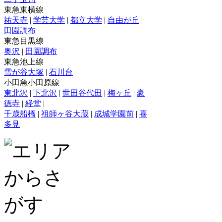
東急東横線
祐天寺
|
学芸大学
|
都立大学
|
自由が丘
|
田園調布
東急目黒線
奥沢
|
田園調布
東急池上線
雪が谷大塚
|
石川台
小田急小田原線
東北沢
|
下北沢
|
世田谷代田
|
梅ヶ丘
|
豪
徳寺
|
経堂
|
千歳船橋
|
祖師ヶ谷大蔵
|
成城学園前
|
喜
多見