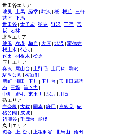
世田谷エリア
池尻
|
上馬
|
経堂
|
駒沢
|
桜
|
桜丘
|
三軒
茶屋
|
下馬
|
世田谷
|
太子堂
|
弦巻
|
野沢
|
三宿
|
宮
坂
|
若林
北沢エリア
池尻
|
赤堤
|
梅丘
|
大原
|
北沢
|
豪徳寺
|
桜上水
|
代沢
|
代田
|
羽根木
|
松原
玉川エリア
奥沢
|
尾山台
|
上野毛
|
上用賀
|
駒沢
|
駒沢公園
|
桜新町
|
新町
|
瀬田
|
玉川
|
玉川台
|
玉川田園調
布
|
玉堤
|
等々力
|
中町
|
野毛
|
東玉川
|
深沢
|
用賀
砧エリア
宇奈根
|
大蔵
|
岡本
|
鎌田
|
喜多見
|
砧
|
砧公園
|
成城
|
祖師谷
|
千歳台
|
船橋
烏山エリア
粕谷
|
上北沢
|
上祖師谷
|
北烏山
|
給田
|