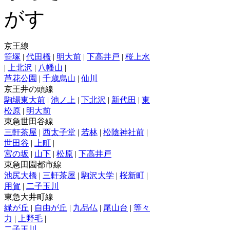
京王線
笹塚
|
代田橋
|
明大前
|
下高井戸
|
桜上水
|
上北沢
|
八幡山
|
芦花公園
|
千歳烏山
|
仙川
京王井の頭線
駒場東大前
|
池ノ上
|
下北沢
|
新代田
|
東
松原
|
明大前
東急世田谷線
三軒茶屋
|
西太子堂
|
若林
|
松陰神社前
|
世田谷
|
上町
|
宮の坂
|
山下
|
松原
|
下高井戸
東急田園都市線
池尻大橋
|
三軒茶屋
|
駒沢大学
|
桜新町
|
用賀
|
二子玉川
東急大井町線
緑が丘
|
自由が丘
|
九品仏
|
尾山台
|
等々
力
|
上野毛
|
二子玉川