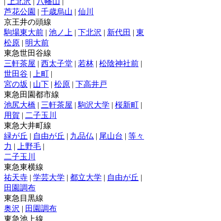
|
上北沢
|
八幡山
|
芦花公園
|
千歳烏山
|
仙川
京王井の頭線
駒場東大前
|
池ノ上
|
下北沢
|
新代田
|
東
松原
|
明大前
東急世田谷線
三軒茶屋
|
西太子堂
|
若林
|
松陰神社前
|
世田谷
|
上町
|
宮の坂
|
山下
|
松原
|
下高井戸
東急田園都市線
池尻大橋
|
三軒茶屋
|
駒沢大学
|
桜新町
|
用賀
|
二子玉川
東急大井町線
緑が丘
|
自由が丘
|
九品仏
|
尾山台
|
等々
力
|
上野毛
|
二子玉川
東急東横線
祐天寺
|
学芸大学
|
都立大学
|
自由が丘
|
田園調布
東急目黒線
奥沢
|
田園調布
東急池上線