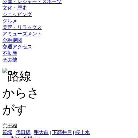
公園・レジャー・スポーツ
文化・歴史
ショッピング
グルメ
美容・リラックス
アミューズメント
金融機関
交通アクセス
不動産
その他
京王線
笹塚
|
代田橋
|
明大前
|
下高井戸
|
桜上水