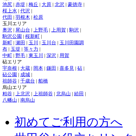
池尻
|
赤堤
|
梅丘
|
大原
|
北沢
|
豪徳寺
|
桜上水
|
代沢
|
代田
|
羽根木
|
松原
玉川エリア
奥沢
|
尾山台
|
上野毛
|
上用賀
|
駒沢
|
駒沢公園
|
桜新町
|
新町
|
瀬田
|
玉川
|
玉川台
|
玉川田園調
布
|
玉堤
|
等々力
|
中町
|
野毛
|
東玉川
|
深沢
|
用賀
砧エリア
宇奈根
|
大蔵
|
岡本
|
鎌田
|
喜多見
|
砧
|
砧公園
|
成城
|
祖師谷
|
千歳台
|
船橋
烏山エリア
粕谷
|
上北沢
|
上祖師谷
|
北烏山
|
給田
|
八幡山
|
南烏山
初めてご利用の方へ