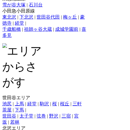
雪が谷大塚
|
石川台
小田急小田原線
東北沢
|
下北沢
|
世田谷代田
|
梅ヶ丘
|
豪
徳寺
|
経堂
|
千歳船橋
|
祖師ヶ谷大蔵
|
成城学園前
|
喜
多見
世田谷エリア
池尻
|
上馬
|
経堂
|
駒沢
|
桜
|
桜丘
|
三軒
茶屋
|
下馬
|
世田谷
|
太子堂
|
弦巻
|
野沢
|
三宿
|
宮
坂
|
若林
北沢エリア