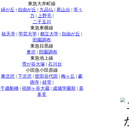
東急大井町線
緑が丘
|
自由が丘
|
九品仏
|
尾山台
|
等々
力
|
上野毛
|
二子玉川
東急東横線
祐天寺
|
学芸大学
|
都立大学
|
自由が丘
|
田園調布
東急目黒線
奥沢
|
田園調布
東急池上線
雪が谷大塚
|
石川台
小田急小田原線
東北沢
|
下北沢
|
世田谷代田
|
梅ヶ丘
|
豪
徳寺
|
経堂
|
千歳船橋
|
祖師ヶ谷大蔵
|
成城学園前
|
喜
多見