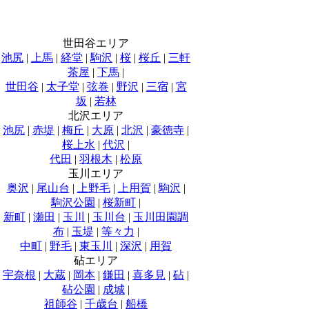
世田谷エリア
池尻
|
上馬
|
経堂
|
駒沢
|
桜
|
桜丘
|
三軒
茶屋
|
下馬
|
世田谷
|
太子堂
|
弦巻
|
野沢
|
三宿
|
宮
坂
|
若林
北沢エリア
池尻
|
赤堤
|
梅丘
|
大原
|
北沢
|
豪徳寺
|
桜上水
|
代沢
|
代田
|
羽根木
|
松原
玉川エリア
奥沢
|
尾山台
|
上野毛
|
上用賀
|
駒沢
|
駒沢公園
|
桜新町
|
新町
|
瀬田
|
玉川
|
玉川台
|
玉川田園調
布
|
玉堤
|
等々力
|
中町
|
野毛
|
東玉川
|
深沢
|
用賀
砧エリア
宇奈根
|
大蔵
|
岡本
|
鎌田
|
喜多見
|
砧
|
砧公園
|
成城
|
祖師谷
|
千歳台
|
船橋