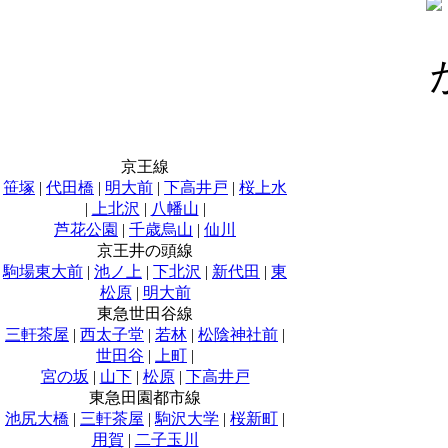
京王線
笹塚
|
代田橋
|
明大前
|
下高井戸
|
桜上水
|
上北沢
|
八幡山
|
芦花公園
|
千歳烏山
|
仙川
京王井の頭線
駒場東大前
|
池ノ上
|
下北沢
|
新代田
|
東
松原
|
明大前
東急世田谷線
三軒茶屋
|
西太子堂
|
若林
|
松陰神社前
|
世田谷
|
上町
|
宮の坂
|
山下
|
松原
|
下高井戸
東急田園都市線
池尻大橋
|
三軒茶屋
|
駒沢大学
|
桜新町
|
用賀
|
二子玉川