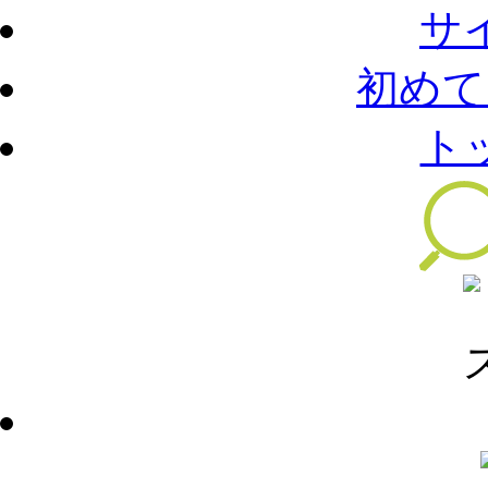
サ
初めて
ト