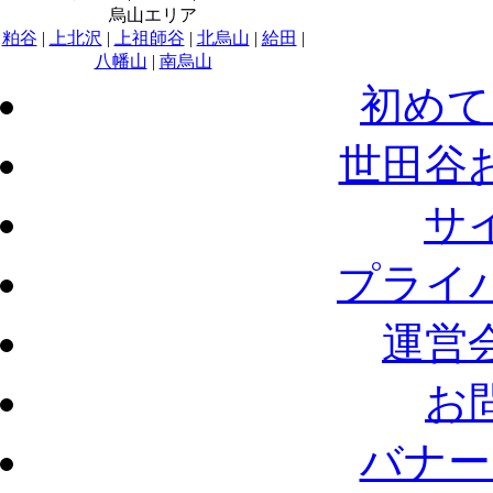
烏山エリア
粕谷
|
上北沢
|
上祖師谷
|
北烏山
|
給田
|
八幡山
|
南烏山
初めて
世田谷
サ
プライ
運営
お
バナー