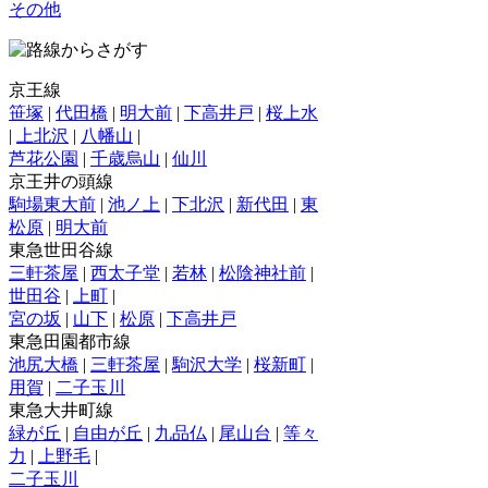
その他
京王線
笹塚
|
代田橋
|
明大前
|
下高井戸
|
桜上水
|
上北沢
|
八幡山
|
芦花公園
|
千歳烏山
|
仙川
京王井の頭線
駒場東大前
|
池ノ上
|
下北沢
|
新代田
|
東
松原
|
明大前
東急世田谷線
三軒茶屋
|
西太子堂
|
若林
|
松陰神社前
|
世田谷
|
上町
|
宮の坂
|
山下
|
松原
|
下高井戸
東急田園都市線
池尻大橋
|
三軒茶屋
|
駒沢大学
|
桜新町
|
用賀
|
二子玉川
東急大井町線
緑が丘
|
自由が丘
|
九品仏
|
尾山台
|
等々
力
|
上野毛
|
二子玉川