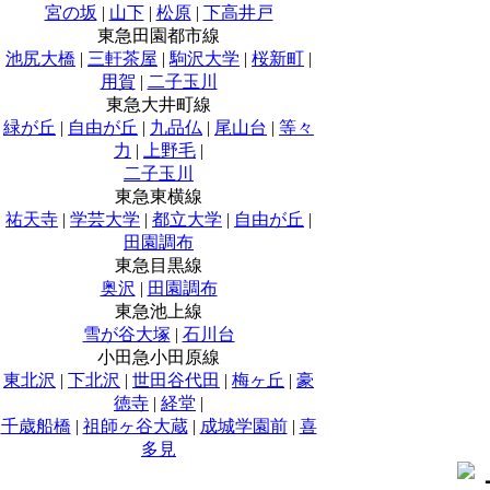
宮の坂
|
山下
|
松原
|
下高井戸
東急田園都市線
池尻大橋
|
三軒茶屋
|
駒沢大学
|
桜新町
|
用賀
|
二子玉川
東急大井町線
緑が丘
|
自由が丘
|
九品仏
|
尾山台
|
等々
力
|
上野毛
|
二子玉川
東急東横線
祐天寺
|
学芸大学
|
都立大学
|
自由が丘
|
田園調布
東急目黒線
奥沢
|
田園調布
東急池上線
雪が谷大塚
|
石川台
小田急小田原線
東北沢
|
下北沢
|
世田谷代田
|
梅ヶ丘
|
豪
徳寺
|
経堂
|
千歳船橋
|
祖師ヶ谷大蔵
|
成城学園前
|
喜
多見