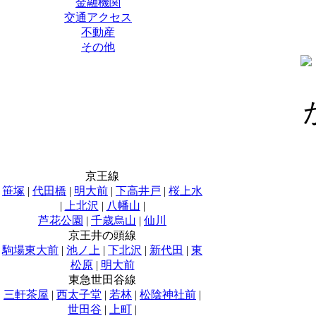
金融機関
交通アクセス
不動産
その他
京王線
笹塚
|
代田橋
|
明大前
|
下高井戸
|
桜上水
|
上北沢
|
八幡山
|
芦花公園
|
千歳烏山
|
仙川
京王井の頭線
駒場東大前
|
池ノ上
|
下北沢
|
新代田
|
東
松原
|
明大前
東急世田谷線
三軒茶屋
|
西太子堂
|
若林
|
松陰神社前
|
世田谷
|
上町
|