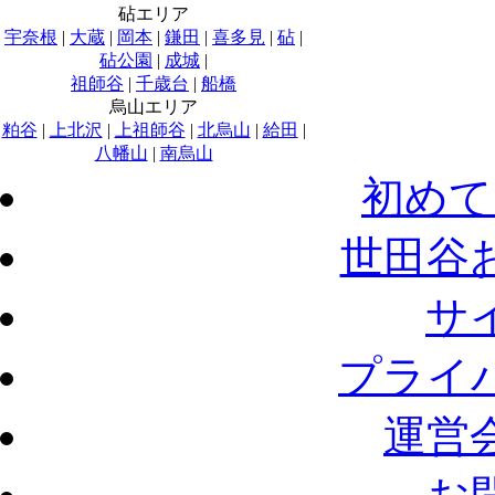
砧エリア
宇奈根
|
大蔵
|
岡本
|
鎌田
|
喜多見
|
砧
|
砧公園
|
成城
|
祖師谷
|
千歳台
|
船橋
烏山エリア
粕谷
|
上北沢
|
上祖師谷
|
北烏山
|
給田
|
八幡山
|
南烏山
初めて
世田谷
サ
プライ
運営