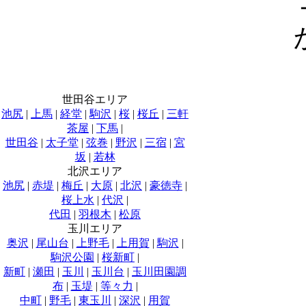
世田谷エリア
池尻
|
上馬
|
経堂
|
駒沢
|
桜
|
桜丘
|
三軒
茶屋
|
下馬
|
世田谷
|
太子堂
|
弦巻
|
野沢
|
三宿
|
宮
坂
|
若林
北沢エリア
池尻
|
赤堤
|
梅丘
|
大原
|
北沢
|
豪徳寺
|
桜上水
|
代沢
|
代田
|
羽根木
|
松原
玉川エリア
奥沢
|
尾山台
|
上野毛
|
上用賀
|
駒沢
|
駒沢公園
|
桜新町
|
新町
|
瀬田
|
玉川
|
玉川台
|
玉川田園調
布
|
玉堤
|
等々力
|
中町
|
野毛
|
東玉川
|
深沢
|
用賀