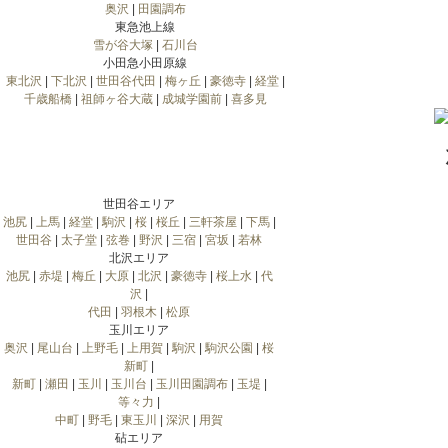
奥沢
|
田園調布
東急池上線
雪が谷大塚
|
石川台
小田急小田原線
東北沢
|
下北沢
|
世田谷代田
|
梅ヶ丘
|
豪徳寺
|
経堂
|
千歳船橋
|
祖師ヶ谷大蔵
|
成城学園前
|
喜多見
世田谷エリア
池尻
|
上馬
|
経堂
|
駒沢
|
桜
|
桜丘
|
三軒茶屋
|
下馬
|
世田谷
|
太子堂
|
弦巻
|
野沢
|
三宿
|
宮坂
|
若林
北沢エリア
池尻
|
赤堤
|
梅丘
|
大原
|
北沢
|
豪徳寺
|
桜上水
|
代
沢
|
代田
|
羽根木
|
松原
玉川エリア
奥沢
|
尾山台
|
上野毛
|
上用賀
|
駒沢
|
駒沢公園
|
桜
新町
|
新町
|
瀬田
|
玉川
|
玉川台
|
玉川田園調布
|
玉堤
|
等々力
|
中町
|
野毛
|
東玉川
|
深沢
|
用賀
砧エリア