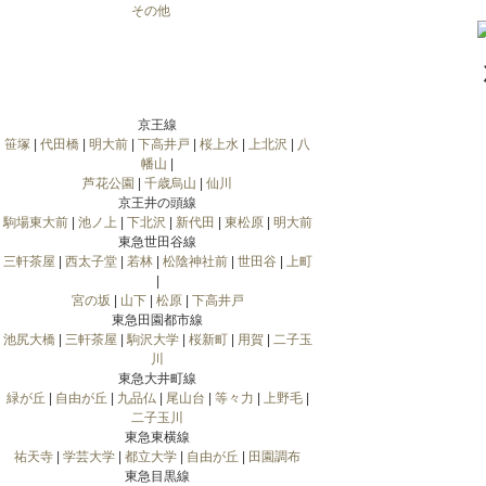
その他
京王線
笹塚
|
代田橋
|
明大前
|
下高井戸
|
桜上水
|
上北沢
|
八
幡山
|
芦花公園
|
千歳烏山
|
仙川
京王井の頭線
駒場東大前
|
池ノ上
|
下北沢
|
新代田
|
東松原
|
明大前
東急世田谷線
三軒茶屋
|
西太子堂
|
若林
|
松陰神社前
|
世田谷
|
上町
|
宮の坂
|
山下
|
松原
|
下高井戸
東急田園都市線
池尻大橋
|
三軒茶屋
|
駒沢大学
|
桜新町
|
用賀
|
二子玉
川
東急大井町線
緑が丘
|
自由が丘
|
九品仏
|
尾山台
|
等々力
|
上野毛
|
二子玉川
東急東横線
祐天寺
|
学芸大学
|
都立大学
|
自由が丘
|
田園調布
東急目黒線