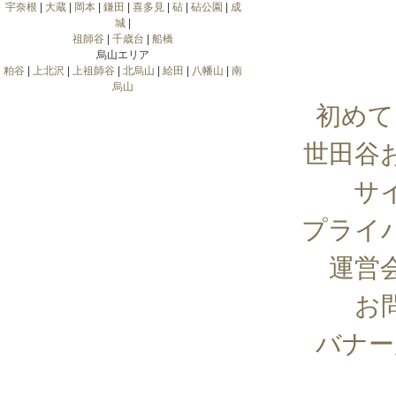
宇奈根
|
大蔵
|
岡本
|
鎌田
|
喜多見
|
砧
|
砧公園
|
成
城
|
祖師谷
|
千歳台
|
船橋
烏山エリア
粕谷
|
上北沢
|
上祖師谷
|
北烏山
|
給田
|
八幡山
|
南
烏山
初めて
世田谷
サ
プライ
運営
お
バナー