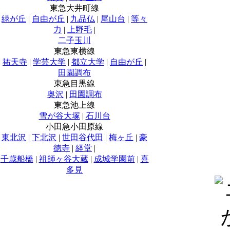
東急大井町線
緑が丘
|
自由が丘
|
九品仏
|
尾山台
|
等々
力
|
上野毛
|
二子玉川
東急東横線
祐天寺
|
学芸大学
|
都立大学
|
自由が丘
|
田園調布
東急目黒線
奥沢
|
田園調布
東急池上線
雪が谷大塚
|
石川台
小田急小田原線
東北沢
|
下北沢
|
世田谷代田
|
梅ヶ丘
|
豪
徳寺
|
経堂
|
千歳船橋
|
祖師ヶ谷大蔵
|
成城学園前
|
喜
多見