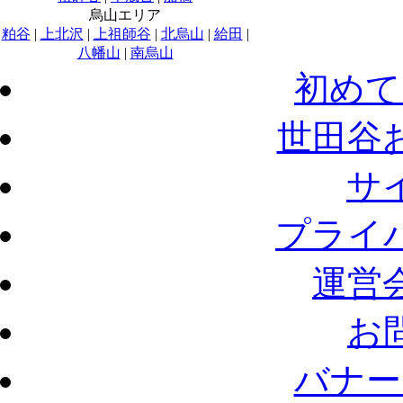
烏山エリア
粕谷
|
上北沢
|
上祖師谷
|
北烏山
|
給田
|
八幡山
|
南烏山
初めて
世田谷
サ
プライ
運営
お
バナー