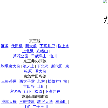
京王線
笹塚
|
代田橋
|
明大前
|
下高井戸
|
桜上水
|
上北沢
|
八幡山
|
芦花公園
|
千歳烏山
|
仙川
京王井の頭線
駒場東大前
|
池ノ上
|
下北沢
|
新代田
|
東
松原
|
明大前
東急世田谷線
三軒茶屋
|
西太子堂
|
若林
|
松陰神社前
|
世田谷
|
上町
|
宮の坂
|
山下
|
松原
|
下高井戸
東急田園都市線
池尻大橋
|
三軒茶屋
|
駒沢大学
|
桜新町
|
用賀
|
二子玉川