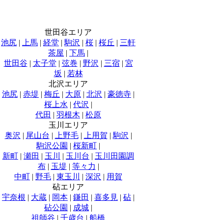
世田谷エリア
池尻
|
上馬
|
経堂
|
駒沢
|
桜
|
桜丘
|
三軒
茶屋
|
下馬
|
世田谷
|
太子堂
|
弦巻
|
野沢
|
三宿
|
宮
坂
|
若林
北沢エリア
池尻
|
赤堤
|
梅丘
|
大原
|
北沢
|
豪徳寺
|
桜上水
|
代沢
|
代田
|
羽根木
|
松原
玉川エリア
奥沢
|
尾山台
|
上野毛
|
上用賀
|
駒沢
|
駒沢公園
|
桜新町
|
新町
|
瀬田
|
玉川
|
玉川台
|
玉川田園調
布
|
玉堤
|
等々力
|
中町
|
野毛
|
東玉川
|
深沢
|
用賀
砧エリア
宇奈根
|
大蔵
|
岡本
|
鎌田
|
喜多見
|
砧
|
砧公園
|
成城
|
祖師谷
|
千歳台
|
船橋