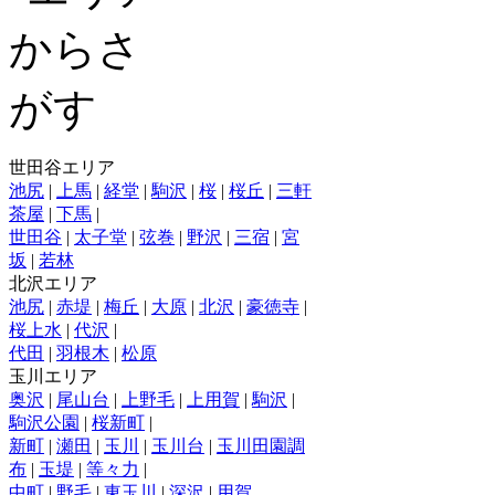
世田谷エリア
池尻
|
上馬
|
経堂
|
駒沢
|
桜
|
桜丘
|
三軒
茶屋
|
下馬
|
世田谷
|
太子堂
|
弦巻
|
野沢
|
三宿
|
宮
坂
|
若林
北沢エリア
池尻
|
赤堤
|
梅丘
|
大原
|
北沢
|
豪徳寺
|
桜上水
|
代沢
|
代田
|
羽根木
|
松原
玉川エリア
奥沢
|
尾山台
|
上野毛
|
上用賀
|
駒沢
|
駒沢公園
|
桜新町
|
新町
|
瀬田
|
玉川
|
玉川台
|
玉川田園調
布
|
玉堤
|
等々力
|
中町
|
野毛
|
東玉川
|
深沢
|
用賀