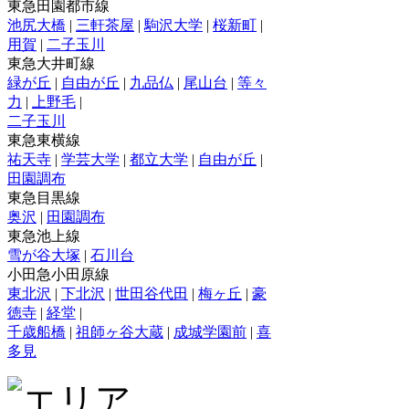
東急田園都市線
池尻大橋
|
三軒茶屋
|
駒沢大学
|
桜新町
|
用賀
|
二子玉川
東急大井町線
緑が丘
|
自由が丘
|
九品仏
|
尾山台
|
等々
力
|
上野毛
|
二子玉川
東急東横線
祐天寺
|
学芸大学
|
都立大学
|
自由が丘
|
田園調布
東急目黒線
奥沢
|
田園調布
東急池上線
雪が谷大塚
|
石川台
小田急小田原線
東北沢
|
下北沢
|
世田谷代田
|
梅ヶ丘
|
豪
徳寺
|
経堂
|
千歳船橋
|
祖師ヶ谷大蔵
|
成城学園前
|
喜
多見