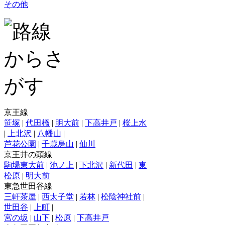
その他
京王線
笹塚
|
代田橋
|
明大前
|
下高井戸
|
桜上水
|
上北沢
|
八幡山
|
芦花公園
|
千歳烏山
|
仙川
京王井の頭線
駒場東大前
|
池ノ上
|
下北沢
|
新代田
|
東
松原
|
明大前
東急世田谷線
三軒茶屋
|
西太子堂
|
若林
|
松陰神社前
|
世田谷
|
上町
|
宮の坂
|
山下
|
松原
|
下高井戸