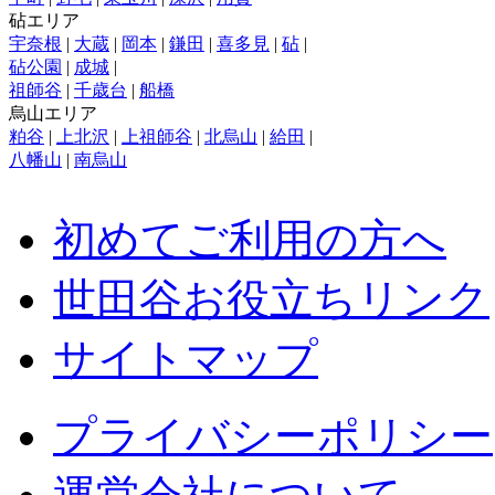
砧エリア
宇奈根
|
大蔵
|
岡本
|
鎌田
|
喜多見
|
砧
|
砧公園
|
成城
|
祖師谷
|
千歳台
|
船橋
烏山エリア
粕谷
|
上北沢
|
上祖師谷
|
北烏山
|
給田
|
八幡山
|
南烏山
初めてご利用の方へ
世田谷お役立ちリンク
サイトマップ
プライバシーポリシー