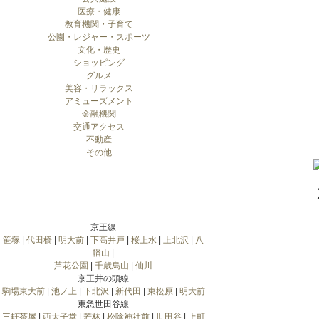
医療・健康
教育機関・子育て
公園・レジャー・スポーツ
文化・歴史
ショッピング
グルメ
美容・リラックス
アミューズメント
金融機関
交通アクセス
不動産
その他
京王線
笹塚
|
代田橋
|
明大前
|
下高井戸
|
桜上水
|
上北沢
|
八
幡山
|
芦花公園
|
千歳烏山
|
仙川
京王井の頭線
駒場東大前
|
池ノ上
|
下北沢
|
新代田
|
東松原
|
明大前
東急世田谷線
三軒茶屋
|
西太子堂
|
若林
|
松陰神社前
|
世田谷
|
上町