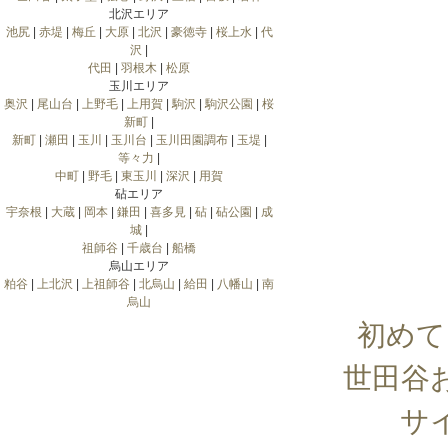
北沢エリア
池尻
|
赤堤
|
梅丘
|
大原
|
北沢
|
豪徳寺
|
桜上水
|
代
沢
|
代田
|
羽根木
|
松原
玉川エリア
奥沢
|
尾山台
|
上野毛
|
上用賀
|
駒沢
|
駒沢公園
|
桜
新町
|
新町
|
瀬田
|
玉川
|
玉川台
|
玉川田園調布
|
玉堤
|
等々力
|
中町
|
野毛
|
東玉川
|
深沢
|
用賀
砧エリア
宇奈根
|
大蔵
|
岡本
|
鎌田
|
喜多見
|
砧
|
砧公園
|
成
城
|
祖師谷
|
千歳台
|
船橋
烏山エリア
粕谷
|
上北沢
|
上祖師谷
|
北烏山
|
給田
|
八幡山
|
南
烏山
初めて
世田谷
サ