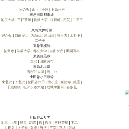
|
宮の坂
|
山下
|
松原
|
下高井戸
東急田園都市線
池尻大橋
|
三軒茶屋
|
駒沢大学
|
桜新町
|
用賀
|
二子玉
川
東急大井町線
緑が丘
|
自由が丘
|
九品仏
|
尾山台
|
等々力
|
上野毛
|
二子玉川
東急東横線
祐天寺
|
学芸大学
|
都立大学
|
自由が丘
|
田園調布
東急目黒線
奥沢
|
田園調布
東急池上線
雪が谷大塚
|
石川台
小田急小田原線
東北沢
|
下北沢
|
世田谷代田
|
梅ヶ丘
|
豪徳寺
|
経堂
|
千歳船橋
|
祖師ヶ谷大蔵
|
成城学園前
|
喜多見
世田谷エリア
池尻
|
上馬
|
経堂
|
駒沢
|
桜
|
桜丘
|
三軒茶屋
|
下馬
|
世田谷
|
太子堂
|
弦巻
|
野沢
|
三宿
|
宮坂
|
若林