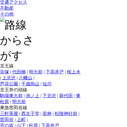
交通アクセス
不動産
その他
京王線
笹塚
|
代田橋
|
明大前
|
下高井戸
|
桜上水
|
上北沢
|
八幡山
|
芦花公園
|
千歳烏山
|
仙川
京王井の頭線
駒場東大前
|
池ノ上
|
下北沢
|
新代田
|
東
松原
|
明大前
東急世田谷線
三軒茶屋
|
西太子堂
|
若林
|
松陰神社前
|
世田谷
|
上町
|
宮の坂
|
山下
|
松原
|
下高井戸