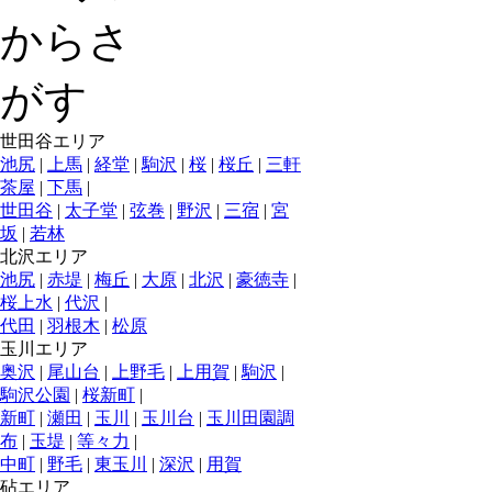
世田谷エリア
池尻
|
上馬
|
経堂
|
駒沢
|
桜
|
桜丘
|
三軒
茶屋
|
下馬
|
世田谷
|
太子堂
|
弦巻
|
野沢
|
三宿
|
宮
坂
|
若林
北沢エリア
池尻
|
赤堤
|
梅丘
|
大原
|
北沢
|
豪徳寺
|
桜上水
|
代沢
|
代田
|
羽根木
|
松原
玉川エリア
奥沢
|
尾山台
|
上野毛
|
上用賀
|
駒沢
|
駒沢公園
|
桜新町
|
新町
|
瀬田
|
玉川
|
玉川台
|
玉川田園調
布
|
玉堤
|
等々力
|
中町
|
野毛
|
東玉川
|
深沢
|
用賀
砧エリア