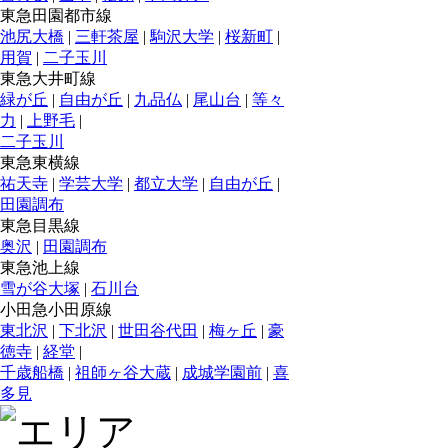
東急田園都市線
池尻大橋
|
三軒茶屋
|
駒沢大学
|
桜新町
|
用賀
|
二子玉川
東急大井町線
緑が丘
|
自由が丘
|
九品仏
|
尾山台
|
等々
力
|
上野毛
|
二子玉川
東急東横線
祐天寺
|
学芸大学
|
都立大学
|
自由が丘
|
田園調布
東急目黒線
奥沢
|
田園調布
東急池上線
雪が谷大塚
|
石川台
小田急小田原線
東北沢
|
下北沢
|
世田谷代田
|
梅ヶ丘
|
豪
徳寺
|
経堂
|
千歳船橋
|
祖師ヶ谷大蔵
|
成城学園前
|
喜
多見