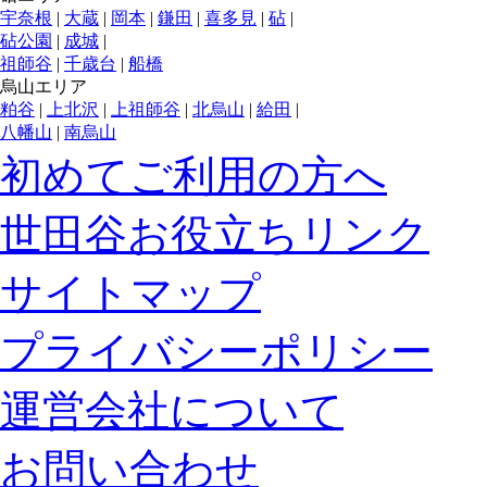
宇奈根
|
大蔵
|
岡本
|
鎌田
|
喜多見
|
砧
|
砧公園
|
成城
|
祖師谷
|
千歳台
|
船橋
烏山エリア
粕谷
|
上北沢
|
上祖師谷
|
北烏山
|
給田
|
八幡山
|
南烏山
初めてご利用の方へ
世田谷お役立ちリンク
サイトマップ
プライバシーポリシー
運営会社について
お問い合わせ