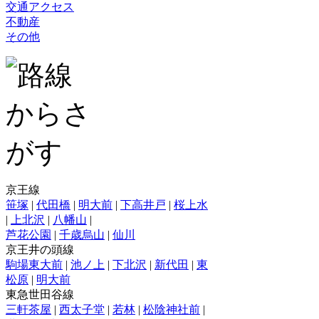
交通アクセス
不動産
その他
京王線
笹塚
|
代田橋
|
明大前
|
下高井戸
|
桜上水
|
上北沢
|
八幡山
|
芦花公園
|
千歳烏山
|
仙川
京王井の頭線
駒場東大前
|
池ノ上
|
下北沢
|
新代田
|
東
松原
|
明大前
東急世田谷線
三軒茶屋
|
西太子堂
|
若林
|
松陰神社前
|