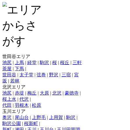
世田谷エリア
池尻
|
上馬
|
経堂
|
駒沢
|
桜
|
桜丘
|
三軒
茶屋
|
下馬
|
世田谷
|
太子堂
|
弦巻
|
野沢
|
三宿
|
宮
坂
|
若林
北沢エリア
池尻
|
赤堤
|
梅丘
|
大原
|
北沢
|
豪徳寺
|
桜上水
|
代沢
|
代田
|
羽根木
|
松原
玉川エリア
奥沢
|
尾山台
|
上野毛
|
上用賀
|
駒沢
|
駒沢公園
|
桜新町
|
新町
|
瀬田
|
玉川
|
玉川台
|
玉川田園調