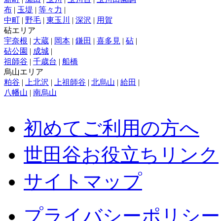
布
|
玉堤
|
等々力
|
中町
|
野毛
|
東玉川
|
深沢
|
用賀
砧エリア
宇奈根
|
大蔵
|
岡本
|
鎌田
|
喜多見
|
砧
|
砧公園
|
成城
|
祖師谷
|
千歳台
|
船橋
烏山エリア
粕谷
|
上北沢
|
上祖師谷
|
北烏山
|
給田
|
八幡山
|
南烏山
初めてご利用の方へ
世田谷お役立ちリンク
サイトマップ
プライバシーポリシー