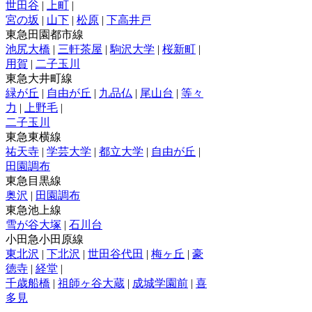
世田谷
|
上町
|
宮の坂
|
山下
|
松原
|
下高井戸
東急田園都市線
池尻大橋
|
三軒茶屋
|
駒沢大学
|
桜新町
|
用賀
|
二子玉川
東急大井町線
緑が丘
|
自由が丘
|
九品仏
|
尾山台
|
等々
力
|
上野毛
|
二子玉川
東急東横線
祐天寺
|
学芸大学
|
都立大学
|
自由が丘
|
田園調布
東急目黒線
奥沢
|
田園調布
東急池上線
雪が谷大塚
|
石川台
小田急小田原線
東北沢
|
下北沢
|
世田谷代田
|
梅ヶ丘
|
豪
徳寺
|
経堂
|
千歳船橋
|
祖師ヶ谷大蔵
|
成城学園前
|
喜
多見