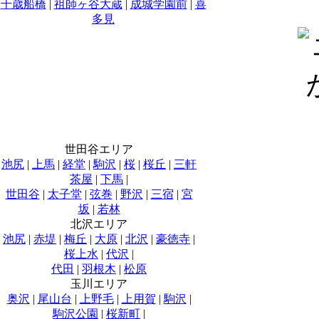
千歳船橋
|
祖師ヶ谷大蔵
|
成城学園前
|
喜
多見
世田谷エリア
池尻
|
上馬
|
経堂
|
駒沢
|
桜
|
桜丘
|
三軒
茶屋
|
下馬
|
世田谷
|
太子堂
|
弦巻
|
野沢
|
三宿
|
宮
坂
|
若林
北沢エリア
池尻
|
赤堤
|
梅丘
|
大原
|
北沢
|
豪徳寺
|
桜上水
|
代沢
|
代田
|
羽根木
|
松原
玉川エリア
奥沢
|
尾山台
|
上野毛
|
上用賀
|
駒沢
|
駒沢公園
|
桜新町
|