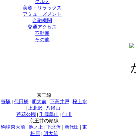
グルメ
美容・リラックス
アミューズメント
金融機関
交通アクセス
不動産
その他
京王線
笹塚
|
代田橋
|
明大前
|
下高井戸
|
桜上水
|
上北沢
|
八幡山
|
芦花公園
|
千歳烏山
|
仙川
京王井の頭線
駒場東大前
|
池ノ上
|
下北沢
|
新代田
|
東
松原
|
明大前