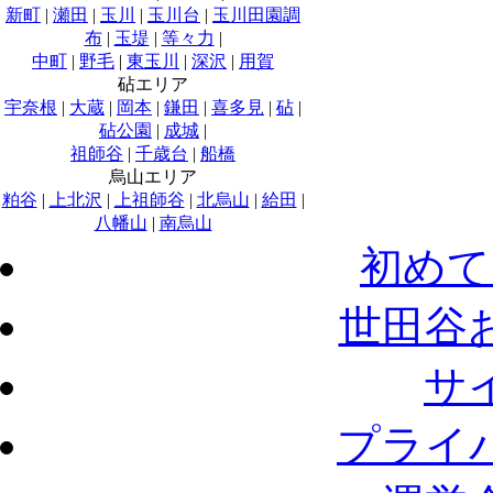
新町
|
瀬田
|
玉川
|
玉川台
|
玉川田園調
布
|
玉堤
|
等々力
|
中町
|
野毛
|
東玉川
|
深沢
|
用賀
砧エリア
宇奈根
|
大蔵
|
岡本
|
鎌田
|
喜多見
|
砧
|
砧公園
|
成城
|
祖師谷
|
千歳台
|
船橋
烏山エリア
粕谷
|
上北沢
|
上祖師谷
|
北烏山
|
給田
|
八幡山
|
南烏山
初めて
世田谷
サ
プライ