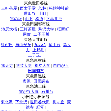
東急世田谷線
三軒茶屋
|
西太子堂
|
若林
|
松陰神社前
|
世田谷
|
上町
|
宮の坂
|
山下
|
松原
|
下高井戸
東急田園都市線
池尻大橋
|
三軒茶屋
|
駒沢大学
|
桜新町
|
用賀
|
二子玉川
東急大井町線
緑が丘
|
自由が丘
|
九品仏
|
尾山台
|
等々
力
|
上野毛
|
二子玉川
東急東横線
祐天寺
|
学芸大学
|
都立大学
|
自由が丘
|
田園調布
東急目黒線
奥沢
|
田園調布
東急池上線
雪が谷大塚
|
石川台
小田急小田原線
東北沢
|
下北沢
|
世田谷代田
|
梅ヶ丘
|
豪
徳寺
|
経堂
|