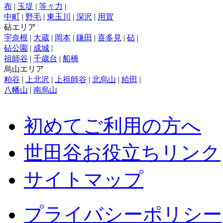
布
|
玉堤
|
等々力
|
中町
|
野毛
|
東玉川
|
深沢
|
用賀
砧エリア
宇奈根
|
大蔵
|
岡本
|
鎌田
|
喜多見
|
砧
|
砧公園
|
成城
|
祖師谷
|
千歳台
|
船橋
烏山エリア
粕谷
|
上北沢
|
上祖師谷
|
北烏山
|
給田
|
八幡山
|
南烏山
初めてご利用の方へ
世田谷お役立ちリンク
サイトマップ
プライバシーポリシー