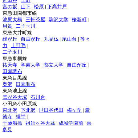
世田谷
|
上町
|
宮の坂
|
山下
|
松原
|
下高井戸
東急田園都市線
池尻大橋
|
三軒茶屋
|
駒沢大学
|
桜新町
|
用賀
|
二子玉川
東急大井町線
緑が丘
|
自由が丘
|
九品仏
|
尾山台
|
等々
力
|
上野毛
|
二子玉川
東急東横線
祐天寺
|
学芸大学
|
都立大学
|
自由が丘
|
田園調布
東急目黒線
奥沢
|
田園調布
東急池上線
雪が谷大塚
|
石川台
小田急小田原線
東北沢
|
下北沢
|
世田谷代田
|
梅ヶ丘
|
豪
徳寺
|
経堂
|
千歳船橋
|
祖師ヶ谷大蔵
|
成城学園前
|
喜
多見