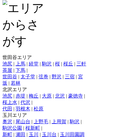
世田谷エリア
池尻
|
上馬
|
経堂
|
駒沢
|
桜
|
桜丘
|
三軒
茶屋
|
下馬
|
世田谷
|
太子堂
|
弦巻
|
野沢
|
三宿
|
宮
坂
|
若林
北沢エリア
池尻
|
赤堤
|
梅丘
|
大原
|
北沢
|
豪徳寺
|
桜上水
|
代沢
|
代田
|
羽根木
|
松原
玉川エリア
奥沢
|
尾山台
|
上野毛
|
上用賀
|
駒沢
|
駒沢公園
|
桜新町
|
新町
|
瀬田
|
玉川
|
玉川台
|
玉川田園調