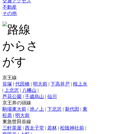
交通アクセス
不動産
その他
京王線
笹塚
|
代田橋
|
明大前
|
下高井戸
|
桜上水
|
上北沢
|
八幡山
|
芦花公園
|
千歳烏山
|
仙川
京王井の頭線
駒場東大前
|
池ノ上
|
下北沢
|
新代田
|
東
松原
|
明大前
東急世田谷線
三軒茶屋
|
西太子堂
|
若林
|
松陰神社前
|