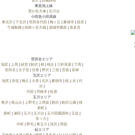
奥沢
|
田園調布
東急池上線
雪が谷大塚
|
石川台
小田急小田原線
東北沢
|
下北沢
|
世田谷代田
|
梅ヶ丘
|
豪徳寺
|
経堂
|
千歳船橋
|
祖師ヶ谷大蔵
|
成城学園前
|
喜多見
世田谷エリア
池尻
|
上馬
|
経堂
|
駒沢
|
桜
|
桜丘
|
三軒茶屋
|
下馬
|
世田谷
|
太子堂
|
弦巻
|
野沢
|
三宿
|
宮坂
|
若林
北沢エリア
池尻
|
赤堤
|
梅丘
|
大原
|
北沢
|
豪徳寺
|
桜上水
|
代
沢
|
代田
|
羽根木
|
松原
玉川エリア
奥沢
|
尾山台
|
上野毛
|
上用賀
|
駒沢
|
駒沢公園
|
桜
新町
|
新町
|
瀬田
|
玉川
|
玉川台
|
玉川田園調布
|
玉堤
|
等々力
|
中町
|
野毛
|
東玉川
|
深沢
|
用賀
砧エリア