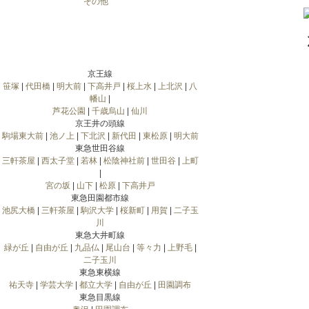
その他
京王線
笹塚
|
代田橋
|
明大前
|
下高井戸
|
桜上水
|
上北沢
|
八
幡山
|
芦花公園
|
千歳烏山
|
仙川
京王井の頭線
駒場東大前
|
池ノ上
|
下北沢
|
新代田
|
東松原
|
明大前
東急世田谷線
三軒茶屋
|
西太子堂
|
若林
|
松陰神社前
|
世田谷
|
上町
|
宮の坂
|
山下
|
松原
|
下高井戸
東急田園都市線
池尻大橋
|
三軒茶屋
|
駒沢大学
|
桜新町
|
用賀
|
二子玉
川
東急大井町線
緑が丘
|
自由が丘
|
九品仏
|
尾山台
|
等々力
|
上野毛
|
二子玉川
東急東横線
祐天寺
|
学芸大学
|
都立大学
|
自由が丘
|
田園調布
東急目黒線