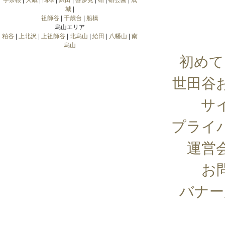
宇奈根
|
大蔵
|
岡本
|
鎌田
|
喜多見
|
砧
|
砧公園
|
成
城
|
祖師谷
|
千歳台
|
船橋
烏山エリア
粕谷
|
上北沢
|
上祖師谷
|
北烏山
|
給田
|
八幡山
|
南
烏山
初めて
世田谷
サ
プライ
運営
お
バナー