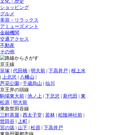
文化・歴史
ショッピング
グルメ
美容・リラックス
アミューズメント
金融機関
交通アクセス
不動産
その他
京王線
笹塚
|
代田橋
|
明大前
|
下高井戸
|
桜上水
|
上北沢
|
八幡山
|
芦花公園
|
千歳烏山
|
仙川
京王井の頭線
駒場東大前
|
池ノ上
|
下北沢
|
新代田
|
東
松原
|
明大前
東急世田谷線
三軒茶屋
|
西太子堂
|
若林
|
松陰神社前
|
世田谷
|
上町
|
宮の坂
|
山下
|
松原
|
下高井戸
東急田園都市線