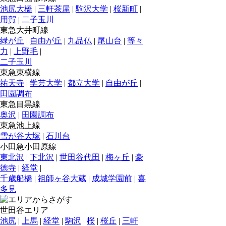
池尻大橋
|
三軒茶屋
|
駒沢大学
|
桜新町
|
用賀
|
二子玉川
東急大井町線
緑が丘
|
自由が丘
|
九品仏
|
尾山台
|
等々
力
|
上野毛
|
二子玉川
東急東横線
祐天寺
|
学芸大学
|
都立大学
|
自由が丘
|
田園調布
東急目黒線
奥沢
|
田園調布
東急池上線
雪が谷大塚
|
石川台
小田急小田原線
東北沢
|
下北沢
|
世田谷代田
|
梅ヶ丘
|
豪
徳寺
|
経堂
|
千歳船橋
|
祖師ヶ谷大蔵
|
成城学園前
|
喜
多見
世田谷エリア
池尻
|
上馬
|
経堂
|
駒沢
|
桜
|
桜丘
|
三軒