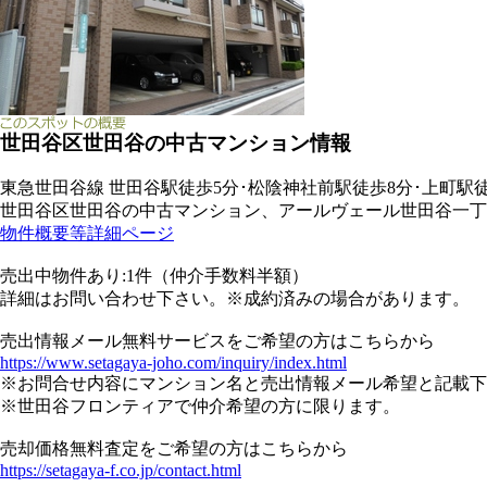
世田谷区世田谷の中古マンション情報
東急世田谷線 世田谷駅徒歩5分･松陰神社前駅徒歩8分･上町駅
世田谷区世田谷の中古マンション、アールヴェール世田谷一丁
物件概要等詳細ページ
売出中物件あり:1件（仲介手数料半額）
詳細はお問い合わせ下さい。※成約済みの場合があります。
売出情報メール無料サービスをご希望の方はこちらから
https://www.setagaya-joho.com/inquiry/index.html
※お問合せ内容にマンション名と売出情報メール希望と記載下
※世田谷フロンティアで仲介希望の方に限ります。
売却価格無料査定をご希望の方はこちらから
https://setagaya-f.co.jp/contact.html