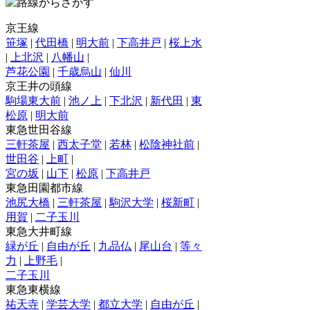
京王線
笹塚
|
代田橋
|
明大前
|
下高井戸
|
桜上水
|
上北沢
|
八幡山
|
芦花公園
|
千歳烏山
|
仙川
京王井の頭線
駒場東大前
|
池ノ上
|
下北沢
|
新代田
|
東
松原
|
明大前
東急世田谷線
三軒茶屋
|
西太子堂
|
若林
|
松陰神社前
|
世田谷
|
上町
|
宮の坂
|
山下
|
松原
|
下高井戸
東急田園都市線
池尻大橋
|
三軒茶屋
|
駒沢大学
|
桜新町
|
用賀
|
二子玉川
東急大井町線
緑が丘
|
自由が丘
|
九品仏
|
尾山台
|
等々
力
|
上野毛
|
二子玉川
東急東横線
祐天寺
|
学芸大学
|
都立大学
|
自由が丘
|